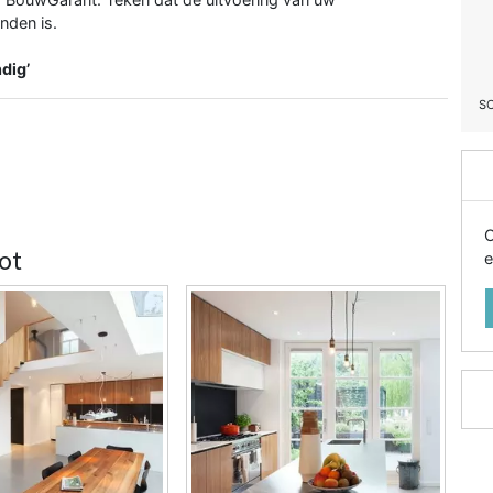
nden is.
dig’
S
O
ot
e