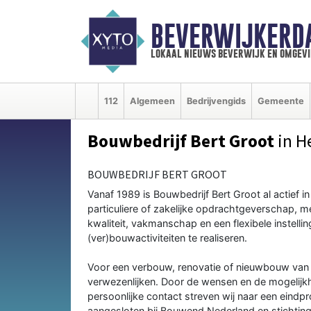
BEVERWIJKERD
lokaal nieuws beverwijk en omgevi
112
Algemeen
Bedrijvengids
Gemeente
Bouwbedrijf Bert Groot
in H
BOUWBEDRIJF BERT GROOT
Vanaf 1989 is Bouwbedrijf Bert Groot al actief i
particuliere of zakelijke opdrachtgeverschap, m
kwaliteit, vakmanschap en een flexibele instellin
(ver)bouwactiviteiten te realiseren.
Voor een verbouw, renovatie of nieuwbouw van 
verwezenlijken. Door de wensen en de mogelijk
persoonlijke contact streven wij naar een eindpr
aangesloten bij Bouwend Nederland en stichtin