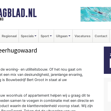
AGBLAD.NL
ng
Regionaal
Specials
Sport
Uitgaan
Vacatures
Contact
eerhugowaard
n de woning- en utiliteitsbouw. Of het nou gaat om
et een mix van deskundigheid, jarenlange ervaring,
g is Bouwbedrijf Bert Groot in staat al uw
uw woonhuis of appartement helpen wij u graag dit te
heden samen te voegen in combinatie met een directe en
oduct waarin de klanttevredenheid voorop staat. Wij zijn
g BouwGarant. Teken dat de uitvoering van uw