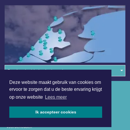
Overige dagbladen in de regio
Deze website maakt gebruik van cookies om
Algemene voorwaarden
ervoor te zorgen dat u de beste ervaring krijgt
op onze website
Lees meer
Disclaimer
Privacy Statement
Ik accepteer cookies
Copyright (c) 2026 | Beverwijkerdagblad.nl - Alle rechten
voorbehouden