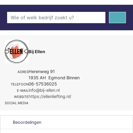
Bij Ellen
Herenweg 91
ADRES
1935 AH Egmond Binnen
06-57536025
TELEFOON
info@bij-ellen.nl
E-MAIL
https://ellenliefting.nl/
WEBSITE
SOCIAL MEDIA
Beoordelingen