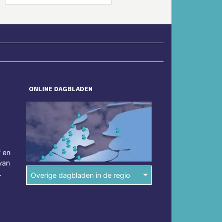
ONLINE DAGBLADEN
f en
van
.
Overige dagbladen in de regio