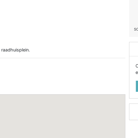
S
 raadhuisplein.
O
e