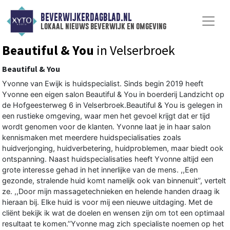
BEVERWIJKERDAGBLAD.NL
lokaal nieuws beverwijk en omgeving
Beautiful & You
in Velserbroek
Beautiful & You
Yvonne van Ewijk is huidspecialist. Sinds begin 2019 heeft
Yvonne een eigen salon Beautiful & You in boerderij Landzicht op
de Hofgeesterweg 6 in Velserbroek.Beautiful & You is gelegen in
een rustieke omgeving, waar men het gevoel krijgt dat er tijd
wordt genomen voor de klanten. Yvonne laat je in haar salon
kennismaken met meerdere huidspecialisaties zoals
huidverjonging, huidverbetering, huidproblemen, maar biedt ook
ontspanning. Naast huidspecialisaties heeft Yvonne altijd een
grote interesse gehad in het innerlijke van de mens. ,,Een
gezonde, stralende huid komt namelijk ook van binnenuit’’, vertelt
ze. ,,Door mijn massagetechnieken en helende handen draag ik
hieraan bij. Elke huid is voor mij een nieuwe uitdaging. Met de
cliënt bekijk ik wat de doelen en wensen zijn om tot een optimaal
resultaat te komen.’’Yvonne mag zich specialiste noemen op het