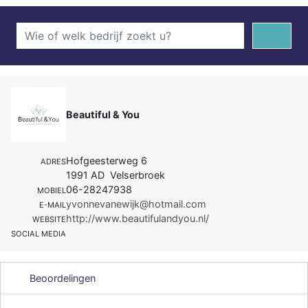
Beautiful & You
Hofgeesterweg 6
ADRES
1991 AD Velserbroek
06-28247938
MOBIEL
yvonnevanewijk@hotmail.com
E-MAIL
http://www.beautifulandyou.nl/
WEBSITE
SOCIAL MEDIA
Beoordelingen