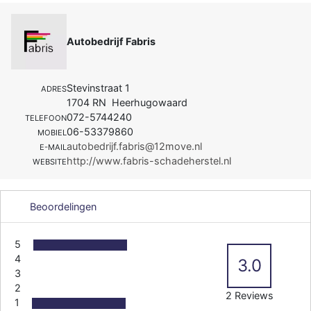
Autobedrijf Fabris
Stevinstraat 1
ADRES
1704 RN Heerhugowaard
072-5744240
TELEFOON
06-53379860
MOBIEL
autobedrijf.fabris@12move.nl
E-MAIL
http://www.fabris-schadeherstel.nl
WEBSITE
Beoordelingen
5
4
3.0
3
2
2 Reviews
1