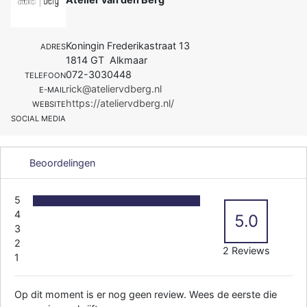
Koningin Frederikastraat 13
ADRES
1814 GT Alkmaar
072-3030448
TELEFOON
rick@ateliervdberg.nl
E-MAIL
https://ateliervdberg.nl/
WEBSITE
SOCIAL MEDIA
Beoordelingen
5
4
5.0
3
2
2 Reviews
1
Op dit moment is er nog geen review. Wees de eerste die