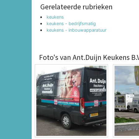
Gerelateerde rubrieken
keukens
keukens - bedrijfsmatig
keukens - inbouwapparatuur
Foto's van Ant.Duijn Keukens B.V