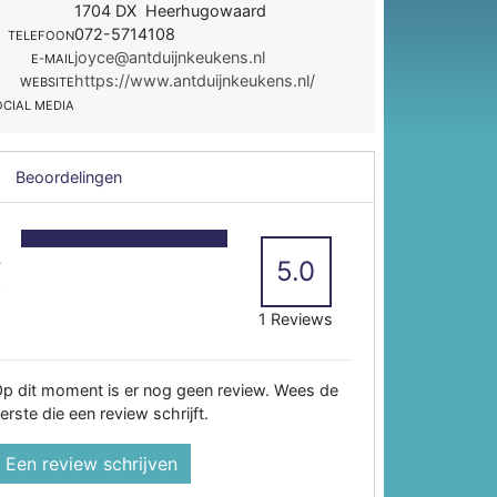
1704 DX Heerhugowaard
072-5714108
TELEFOON
joyce@antduijnkeukens.nl
E-MAIL
https://www.antduijnkeukens.nl/
WEBSITE
OCIAL MEDIA
Beoordelingen
5
4
5.0
3
2
1 Reviews
p dit moment is er nog geen review. Wees de
erste die een review schrijft.
Een review schrijven