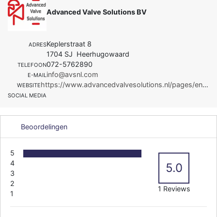
Advanced Valve Solutions BV
Keplerstraat 8
ADRES
1704 SJ Heerhugowaard
072-5762890
TELEFOON
info@avsnl.com
E-MAIL
https://www.advancedvalvesolutions.nl/pages/en/home.php
WEBSITE
SOCIAL MEDIA
Beoordelingen
5
4
5.0
3
2
1 Reviews
1