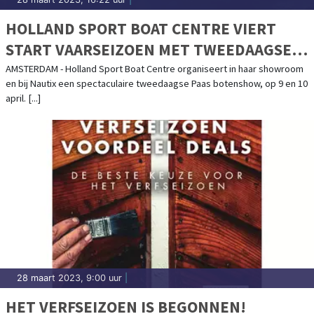
HOLLAND SPORT BOAT CENTRE VIERT
START VAARSEIZOEN MET TWEEDAAGSE
PAAS BOTENSHOW
AMSTERDAM - Holland Sport Boat Centre organiseert in haar showroom
en bij Nautix een spectaculaire tweedaagse Paas botenshow, op 9 en 10
april. [...]
28 maart 2023, 9:00 uur
|
HET VERFSEIZOEN IS BEGONNEN!