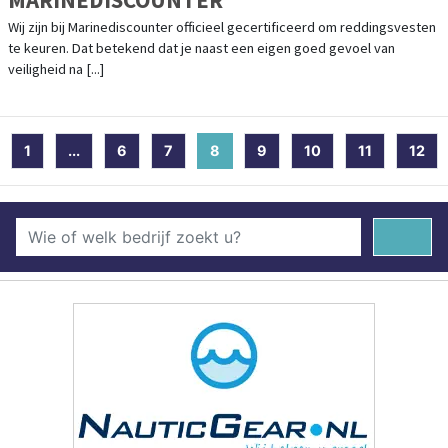
Wij zijn bij Marinediscounter officieel gecertificeerd om reddingsvesten
te keuren. Dat betekend dat je naast een eigen goed gevoel van
veiligheid na [...]
1
...
6
7
8
(current)
9
10
11
12