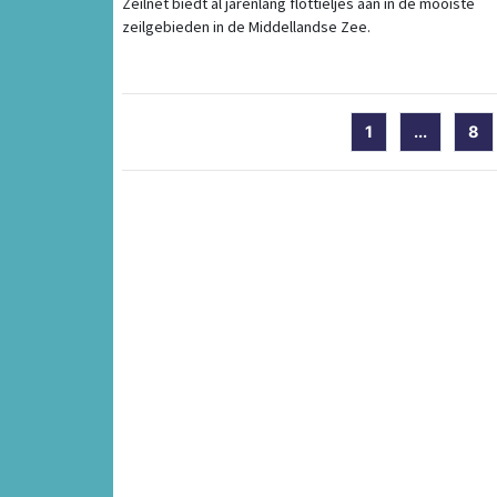
Zeilnet biedt al jarenlang flottieljes aan in de mooiste
zeilgebieden in de Middellandse Zee.
1
...
8