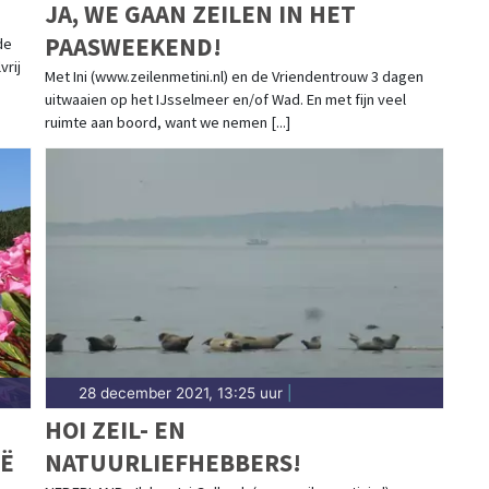
JA, WE GAAN ZEILEN IN HET
PAASWEEKEND!
de
vrij
Met Ini (www.zeilenmetini.nl) en de Vriendentrouw 3 dagen
uitwaaien op het IJsselmeer en/of Wad. En met fijn veel
ruimte aan boord, want we nemen [...]
28 december 2021, 13:25 uur
|
HOI ZEIL- EN
IË
NATUURLIEFHEBBERS!