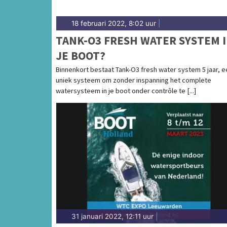
18 februari 2022, 8:02 uur
|
TANK-O3 FRESH WATER SYSTEM 
JE BOOT?
Binnenkort bestaat Tank-O3 fresh water system 5 jaar, e
uniek systeem om zonder inspanning het complete
watersysteem in je boot onder contrôle te [...]
31 januari 2022, 12:11 uur
|