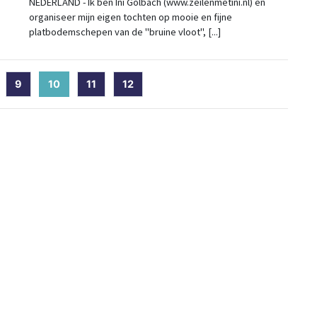
NEDERLAND - Ik ben Ini Golbach (www.zeilenmetini.nl) en
organiseer mijn eigen tochten op mooie en fijne
platbodemschepen van de "bruine vloot", [...]
9
10
(current)
11
12