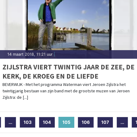
14 maart 2018, 11:21 uur
|
ZIJLSTRA VIERT TWINTIG JAAR DE ZEE, DE
KERK, DE KROEG EN DE LIEFDE
BEVERWIJK - Met het programma Waterman viert Jeroen Zijlstra het
twintigjarig bestaan van zijn band met de grootste muzen van Jeroen
Zijlstra: de [...]
...
103
104
105
(current)
106
107
...