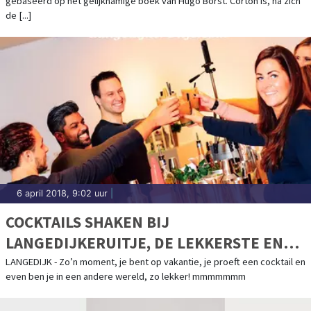
gebaseerd op het gelijknamige boek van Hugo Borst. Corton is, na zich
de [...]
6 april 2018, 9:02 uur
|
COCKTAILS SHAKEN BIJ
LANGEDIJKERUITJE, DE LEKKERSTE EN
LEUKSTE WORKSHOPS.
LANGEDIJK - Zo’n moment, je bent op vakantie, je proeft een cocktail en
even ben je in een andere wereld, zo lekker! mmmmmmm