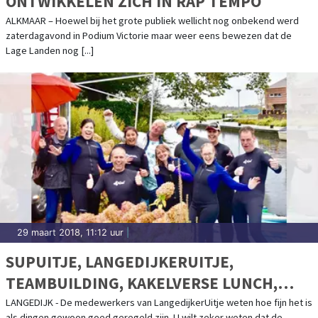
ONTWIKKELEN ZICH IN RAP TEMPO
ALKMAAR – Hoewel bij het grote publiek wellicht nog onbekend werd
zaterdagavond in Podium Victorie maar weer eens bewezen dat de
Lage Landen nog [...]
29 maart 2018, 11:12 uur
|
SUPUITJE, LANGEDIJKERUITJE,
TEAMBUILDING, KAKELVERSE LUNCH,
SMOOTHIE BIJ LANGEDIJKERUITJE
LANGEDIJK - De medewerkers van LangedijkerUitje weten hoe fijn het is
als dingen gewoon goed geregeld zijn. U wilt zeker weten dat de