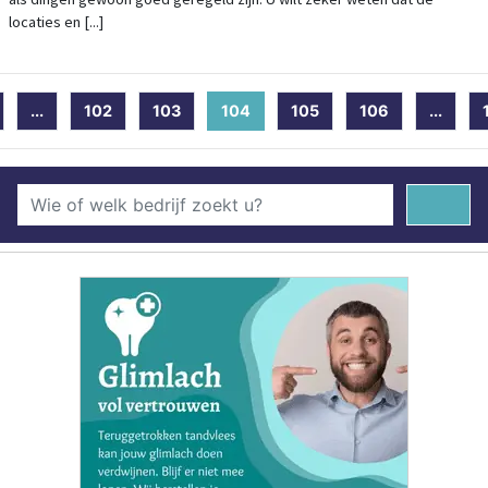
locaties en [...]
...
102
103
104
(current)
105
106
...