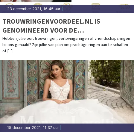
23 december 2021, 16:45 uur
|
TROUWRINGENVOORDEEL.NL IS
GENOMINEERD VOOR DE
TOPTROUWBEDRIJVEN AWARDS
Hebben jullie ooit trouwringen, verlovingsringen of vriendschapsringen
bij ons gehaald? Zijn jullie van plan om prachtige ringen aan te schaffen
2021/2022 IN DE CATEGORIE
of [...]
TROUWRINGEN!
15 december 2021, 11:37 uur
|