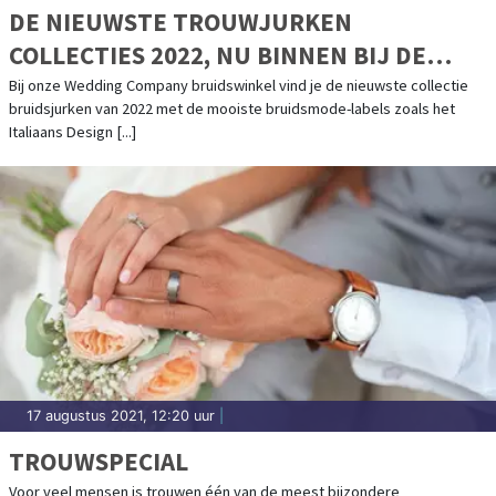
DE NIEUWSTE TROUWJURKEN
COLLECTIES 2022, NU BINNEN BIJ DE
WEDDING COMPANY!
Bij onze Wedding Company bruidswinkel vind je de nieuwste collectie
bruidsjurken van 2022 met de mooiste bruidsmode-labels zoals het
Italiaans Design [...]
17 augustus 2021, 12:20 uur
|
TROUWSPECIAL
Voor veel mensen is trouwen één van de meest bijzondere