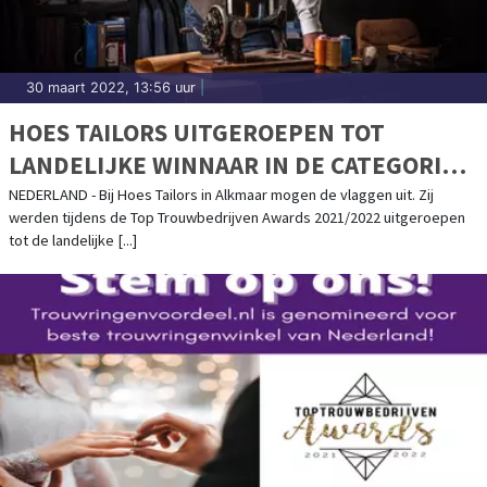
30 maart 2022, 13:56 uur
|
HOES TAILORS UITGEROEPEN TOT
LANDELIJKE WINNAAR IN DE CATEGORIE
TROUWPAKKEN!
NEDERLAND - Bij Hoes Tailors in Alkmaar mogen de vlaggen uit. Zij
werden tijdens de Top Trouwbedrijven Awards 2021/2022 uitgeroepen
tot de landelijke [...]