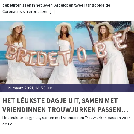
gebeurtenissen in het leven. Afgelopen twee jaar gooide de
Coronacrisis hierbij alleen [...]
19 maart 2021, 14:53 uur
|
HET LÉUKSTE DAGJE UIT, SAMEN MET
VRIENDINNEN TROUWJURKEN PASSEN
VOOR DE LOL!
Het léukste dagje uit, samen met vriendinnen Trouwjurken passen voor
de LoL!