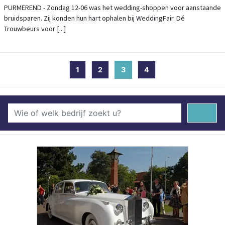
MARKTHAL
PURMEREND - Zondag 12-06 was het wedding-shoppen voor aanstaande
bruidsparen. Zij konden hun hart ophalen bij WeddingFair. Dé
Trouwbeurs voor [...]
1
2
3
(current)
4