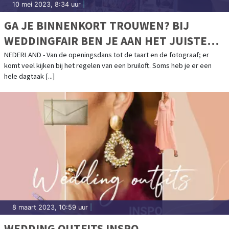
10 mei 2023, 8:34 uur
|
GA JE BINNENKORT TROUWEN? BIJ
WEDDINGFAIR BEN JE AAN HET JUISTE
ADRES!
NEDERLAND - Van de openingsdans tot de taart en de fotograaf; er
komt veel kijken bij het regelen van een bruiloft. Soms heb je er een
hele dagtaak [...]
8 maart 2023, 10:59 uur
|
WEDDING OUTFITS INSPO