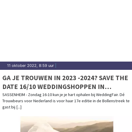
11 oktober 2022, 8:59 uur
|
GA JE TROUWEN IN 2023 -2024? SAVE THE
DATE 16/10 WEDDINGSHOPPEN IN
SASSENHEIM!
SASSENHEIM - Zondag 16-10 kun je je hart ophalen bij WeddingFair. Dé
Trouwbeurs voor Nederland is voor haar 17e editie in de Bollenstreek te
gast bij [...]