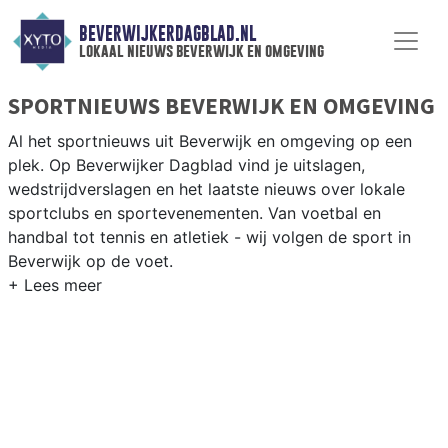
BEVERWIJKERDAGBLAD.NL
lokaal nieuws beverwijk en omgeving
SPORTNIEUWS BEVERWIJK EN OMGEVING
Al het sportnieuws uit Beverwijk en omgeving op een
plek. Op Beverwijker Dagblad vind je uitslagen,
wedstrijdverslagen en het laatste nieuws over lokale
sportclubs en sportevenementen. Van voetbal en
handbal tot tennis en atletiek - wij volgen de sport in
Beverwijk op de voet.
LOKALE SPORT BEVERWIJK
Van SV Beverwijk en De Kennemers tot zwemmen bij De
Parel en atletiek in de regio Kennemerland — Beverwijk
heeft een actieve sportgemeenschap. Blijf op de hoogte
van alle sportieve uitslagen en prestaties in Beverwijk.