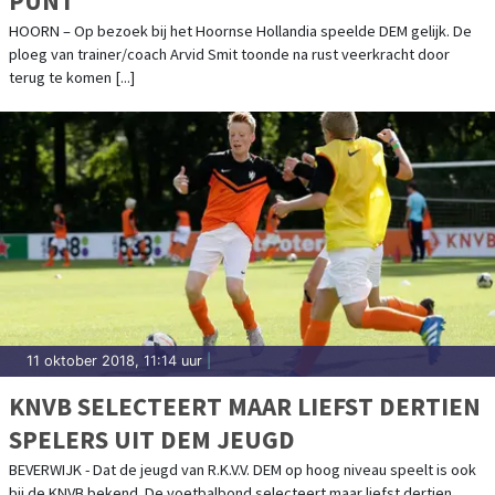
PUNT
HOORN – Op bezoek bij het Hoornse Hollandia speelde DEM gelijk. De
ploeg van trainer/coach Arvid Smit toonde na rust veerkracht door
terug te komen [...]
11 oktober 2018, 11:14 uur
|
KNVB SELECTEERT MAAR LIEFST DERTIEN
SPELERS UIT DEM JEUGD
BEVERWIJK - Dat de jeugd van R.K.V.V. DEM op hoog niveau speelt is ook
bij de KNVB bekend. De voetbalbond selecteert maar liefst dertien