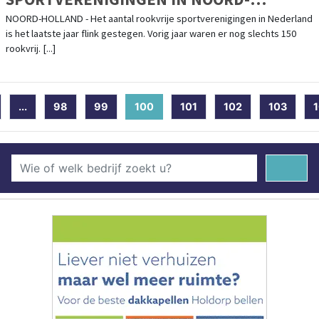
HOLLAND
NOORD-HOLLAND - Het aantal rookvrije sportverenigingen in Nederland
is het laatste jaar flink gestegen. Vorig jaar waren er nog slechts 150
rookvrij. [...]
...
98
99
100
(current)
101
102
103