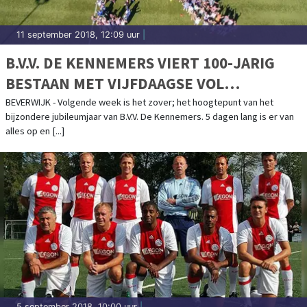
11 september 2018, 12:09 uur
|
B.V.V. DE KENNEMERS VIERT 100-JARIG
BESTAAN MET VIJFDAAGSE VOL
ACTIVITEITEN
BEVERWIJK - Volgende week is het zover; het hoogtepunt van het
bijzondere jubileumjaar van B.V.V. De Kennemers. 5 dagen lang is er van
alles op en [...]
5 september 2018, 10:00 uur
|