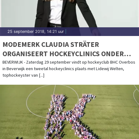
25 september 2018, 14:21 uur
|
MODEMERK CLAUDIA STRÄTER
ORGANISEERT HOCKEYCLINICS ONDER
LEIDING VAN LIDEWIJ WELTEN
BEVERWIJK - Zaterdag 29 september vindt op hockeyclub BHC Overbos
in Beverwijk een tweetal hockeyclinics plaats met Lidewij Welten,
tophockeyster van [...]