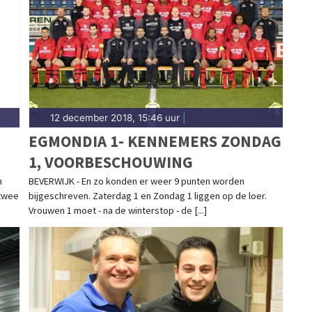
 sportgemeenschap. Blijf op de hoogte van alle
k.
12 december 2018, 15:46 uur
|
EGMONDIA 1- KENNEMERS ZONDAG
1, VOORBESCHOUWING
n
BEVERWIJK - En zo konden er weer 9 punten worden
 twee
bijgeschreven. Zaterdag 1 en Zondag 1 liggen op de loer.
Vrouwen 1 moet - na de winterstop - de [...]