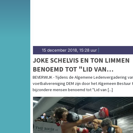
Kennemerland — Beverwijk heeft een actieve
sportieve uitslagen en prestaties in Beverwij
15 december 2018, 15:28 uur
|
JOKE SCHELVIS EN TON LIMMEN
BENOEMD TOT "LID VAN
VERDIENSTE" DEM
BEVERWIJK - Tijdens de Algemene Ledenvergadering va
voetbalvereniging DEM zijn door het Algemeen Bestuur
bijzondere mensen benoemd tot "Lid van [...]