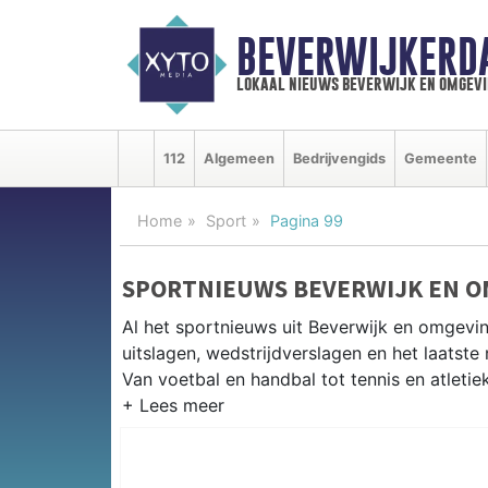
BEVERWIJKERD
lokaal nieuws beverwijk en omgevi
112
Algemeen
Bedrijvengids
Gemeente
Home
Sport
Pagina 99
SPORTNIEUWS BEVERWIJK EN 
Al het sportnieuws uit Beverwijk en omgevi
uitslagen, wedstrijdverslagen en het laatst
Van voetbal en handbal tot tennis en atletie
LOKALE SPORT BEVERWIJK
Van SV Beverwijk en De Kennemers tot zwemm