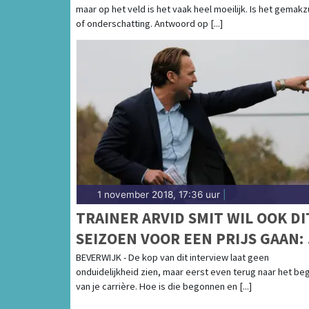
maar op het veld is het vaak heel moeilijk. Is het gemak
of onderschatting. Antwoord op [...]
1 november 2018, 17:36 uur
|
TRAINER ARVID SMIT WIL OOK DI
SEIZOEN VOOR EEN PRIJS GAAN: 
MOET ERGENS VOOR SPELEN,
BEVERWIJK - De kop van dit interview laat geen
onduidelijkheid zien, maar eerst even terug naar het beg
ALLEEN MEEDOEN IS NIETS VOO
van je carrière. Hoe is die begonnen en [...]
MIJ