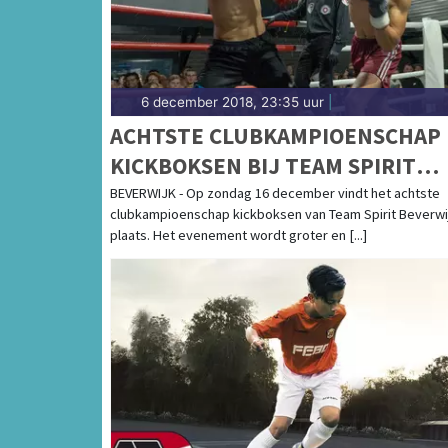
6 december 2018, 23:35 uur
|
ACHTSTE CLUBKAMPIOENSCHAP
KICKBOKSEN BIJ TEAM SPIRIT
BEVERWIJK
BEVERWIJK - Op zondag 16 december vindt het achtste
clubkampioenschap kickboksen van Team Spirit Beverwi
plaats. Het evenement wordt groter en [...]