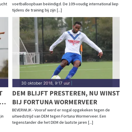
zucht
voetballoopbaan beëindigd. De 109-voudig international liep
tijdens de training bij zijn [...]
30 oktober 2018, 9:17 uur
|
T
DEM BLIJFT PRESTEREN, NU WINST
JE
BIJ FORTUNA WORMERVEER
BEVERWIJK - Vooraf werd er nogal opgekeken tegen de
in
uitwedstrijd van DEM tegen Fortuna Wormerveer. Een
R
tegenstander die het DEM de laatste jaren [...]