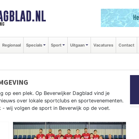
AGBLAD.NL
ng
Regionaal
Specials
Sport
Uitgaan
Vacatures
Contact
OMGEVING
ng op een plek. Op Beverwijker Dagblad vind je
e nieuws over lokale sportclubs en sportevenementen.
k - wij volgen de sport in Beverwijk op de voet.
en bij De Parel en atletiek in de regio