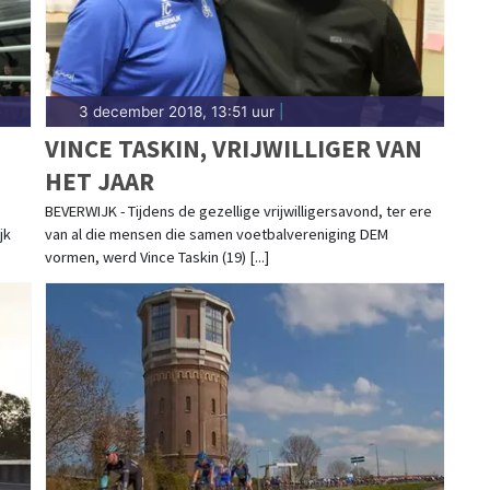
3 december 2018, 13:51 uur
|
VINCE TASKIN, VRIJWILLIGER VAN
HET JAAR
BEVERWIJK - Tijdens de gezellige vrijwilligersavond, ter ere
jk
van al die mensen die samen voetbalvereniging DEM
vormen, werd Vince Taskin (19) [...]