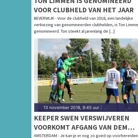
TON LIMMEN IS GENOMINEERD
VOOR CLUBHELD VAN HET JAAR
BEVERWIJK - Voor de clubheld van 2018, een landelijke
verkiezing van genomineerden clubhelden, is Ton Limm
genomineerd. Ton steekt al jarenlang de [...]
13 november 2018, 9:45 uur
|
KEEPER SWEN VERSWIJVEREN
VOORKOMT AFGANG VAN DEM
TEGEN JOS WATERGRAAFSMEER 
AMSTERDAM - Je kan je er nog zo goed op voorbereiden