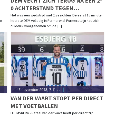
DEM VECHT ZICH TERUG NA EEN 2-
0 ACHTERSTAND TEGEN
PURMERSTEIJN
Het was een wedstrijd met 2 gezichten. De eerst 15 minuten
en
heerste DEM volledig in Purmerend. Purmersteijn had zich
duidelijk voorgenomen om de [...]
5 november 2018, 7:11 uur
|
VAN DER VAART STOPT PER DIRECT
MET VOETBALLEN
2
HEEMSKERK - Rafael van der Vaart heeft per direct zijn