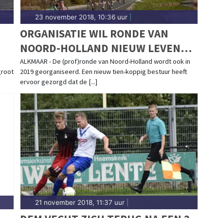
23 november 2018, 10:36 uur
|
ORGANISATIE WIL RONDE VAN
NOORD-HOLLAND NIEUW LEVEN
INBLAZEN
ALKMAAR - De (prof)ronde van Noord-Holland wordt ook in
groot
2019 georganiseerd. Een nieuw tien-koppig bestuur heeft
ervoor gezorgd dat de [...]
21 november 2018, 11:37 uur
|