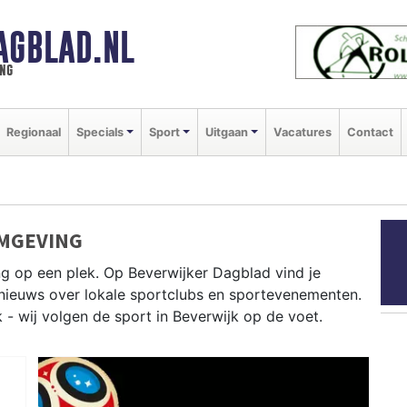
AGBLAD.NL
ng
Regionaal
Specials
Sport
Uitgaan
Vacatures
Contact
OMGEVING
ng op een plek. Op Beverwijker Dagblad vind je
e nieuws over lokale sportclubs en sportevenementen.
k - wij volgen de sport in Beverwijk op de voet.
en bij De Parel en atletiek in de regio