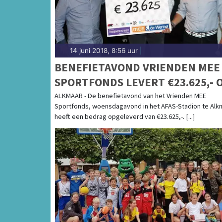
14 juni 2018, 8:56 uur
|
BENEFIETAVOND VRIENDEN MEE
SPORTFONDS LEVERT €23.625,- 
ALKMAAR - De benefietavond van het Vrienden MEE
Sportfonds, woensdagavond in het AFAS-Stadion te Alk
heeft een bedrag opgeleverd van €23.625,-. [...]