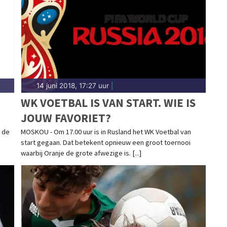
 sportgemeenschap. Blijf op de hoogte van alle
k.
14 juni 2018, 17:27 uur
|
WK VOETBAL IS VAN START. WIE IS
JOUW FAVORIET?
 de
MOSKOU - Om 17.00 uur is in Rusland het WK Voetbal van
start gegaan. Dat betekent opnieuw een groot toernooi
waarbij Oranje de grote afwezige is. [...]