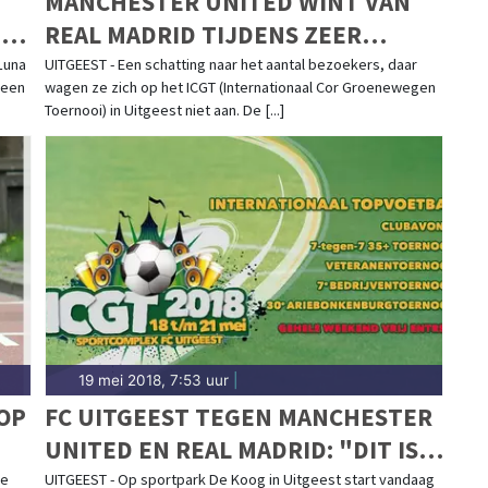
MANCHESTER UNITED WINT VAN
,
REAL MADRID TIJDENS ZEER
GESLAAGD ICGT
Luna
UITGEEST - Een schatting naar het aantal bezoekers, daar
 een
wagen ze zich op het ICGT (Internationaal Cor Groenewegen
Toernooi) in Uitgeest niet aan. De [...]
19 mei 2018, 7:53 uur
|
OP
FC UITGEEST TEGEN MANCHESTER
UNITED EN REAL MADRID: "DIT IS
EEN JONGENSDROOM"
de
UITGEEST - Op sportpark De Koog in Uitgeest start vandaag