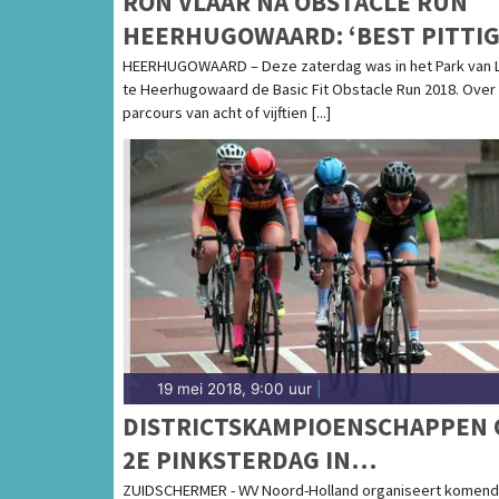
RON VLAAR NA OBSTACLE RUN
HEERHUGOWAARD: ‘BEST PITTIG
MAAR SUPERLEUK’
HEERHUGOWAARD – Deze zaterdag was in het Park van 
te Heerhugowaard de Basic Fit Obstacle Run 2018. Over
parcours van acht of vijftien [...]
19 mei 2018, 9:00 uur
|
DISTRICTSKAMPIOENSCHAPPEN 
2E PINKSTERDAG IN
ZUIDSCHERMER
ZUIDSCHERMER - WV Noord-Holland organiseert komen