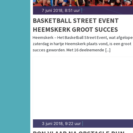
7 juni 2018, 8:51 uur
|
BASKETBALL STREET EVENT
HEEMSKERK GROOT SUCCES
Heemskerk – Het Basketball Street Event, wat afgelope
zaterdag in hartje Heemskerk plaats vond, is een groot
succes geworden. Met 16 deelnemende [...]
3 juni 2018, 9:22 uur
|