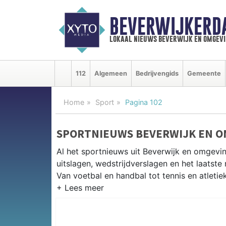
BEVERWIJKERD
lokaal nieuws beverwijk en omgevi
112
Algemeen
Bedrijvengids
Gemeente
Home
Sport
Pagina 102
SPORTNIEUWS BEVERWIJK EN 
Al het sportnieuws uit Beverwijk en omgevi
uitslagen, wedstrijdverslagen en het laatst
Van voetbal en handbal tot tennis en atletie
LOKALE SPORT BEVERWIJK
Van SV Beverwijk en De Kennemers tot zwemm