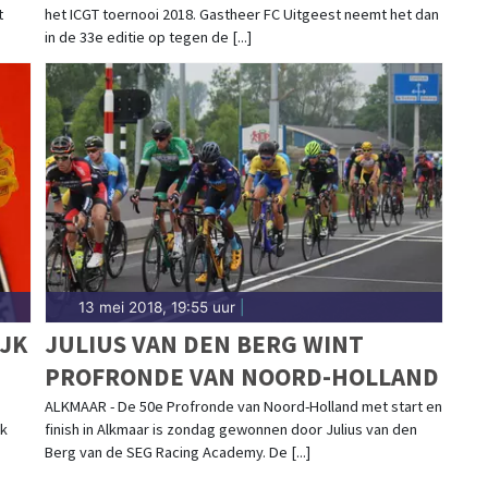
t
het ICGT toernooi 2018. Gastheer FC Uitgeest neemt het dan
in de 33e editie op tegen de [...]
13 mei 2018, 19:55 uur
|
JK
JULIUS VAN DEN BERG WINT
PROFRONDE VAN NOORD-HOLLAND
ALKMAAR - De 50e Profronde van Noord-Holland met start en
jk
finish in Alkmaar is zondag gewonnen door Julius van den
Berg van de SEG Racing Academy. De [...]