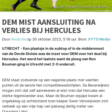
DEM MIST AANSLUITING NA
VERLIES BIJ HERCULES
Door
Redactie
op
30 oktober 2023, 5:18 uur
Bron:
XYTO Media
UTRECHT - Een plaatsje in de subtop of in de middenmoot
van de Derde Divisie was de inzet voor DEM voor het duel bij
Hercules. Het werd het laatste want de ploeg van Ron
Bouman ging in Utrecht met 2-0 onderuit.
DEM staat zodoende op een negende plaats met veertien
punten uit de eerste tien competitiewedstrijden. De Beverwijkers
mogen zich dat zelf aanrekenen al wist men dat Hercules een
sterke tegenstander was. Maar de Bouman-equipe kwam al
ongelukkig op achterstand toen keeper Swen Verswijveren zich
verkeek op een vrije trap van pakweg deritg meter van
Oussama Lahri.