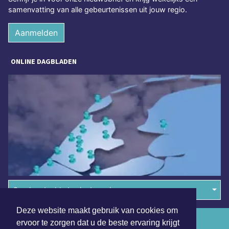
samenvatting van alle gebeurtenissen uit jouw regio.
Aanmelden
ONLINE DAGBLADEN
Overige dagbladen in de regio
Deze website maakt gebruik van cookies om
Algemene voorwaarden
ervoor te zorgen dat u de beste ervaring krijgt