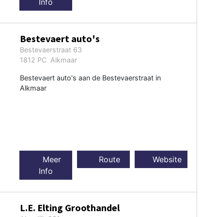
Info
Bestevaert auto's
Bestevaerstraat 63
1812 PC Alkmaar
Bestevaert auto's aan de Bestevaerstraat in
Alkmaar
Meer
Route
Website
Info
L.E. Elting Groothandel