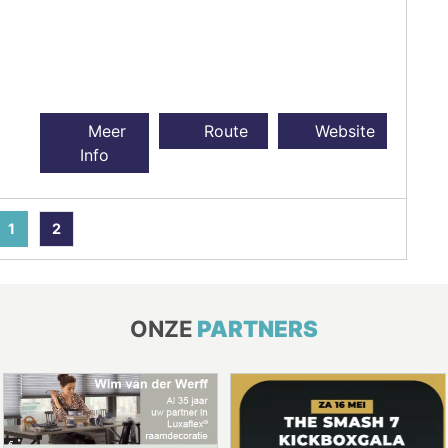
Meer
Route
Website
Info
1
2
ONZE
PARTNERS