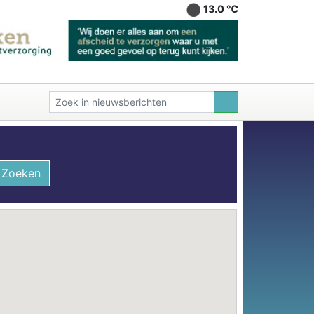
13.0 ℃
Zoeken