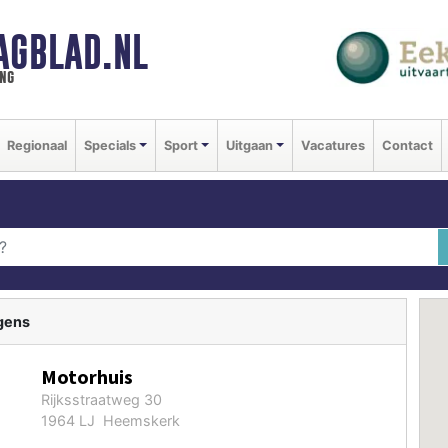
AGBLAD.NL
ng
Regionaal
Specials
Sport
Uitgaan
Vacatures
Contact
gens
Motorhuis
Rijksstraatweg 30
1964 LJ Heemskerk