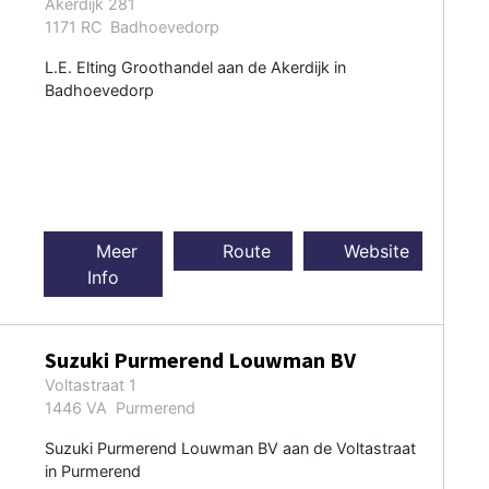
Akerdijk 281
1171 RC Badhoevedorp
L.E. Elting Groothandel aan de Akerdijk in
Badhoevedorp
Meer
Route
Website
Info
Suzuki Purmerend Louwman BV
Voltastraat 1
1446 VA Purmerend
Suzuki Purmerend Louwman BV aan de Voltastraat
in Purmerend