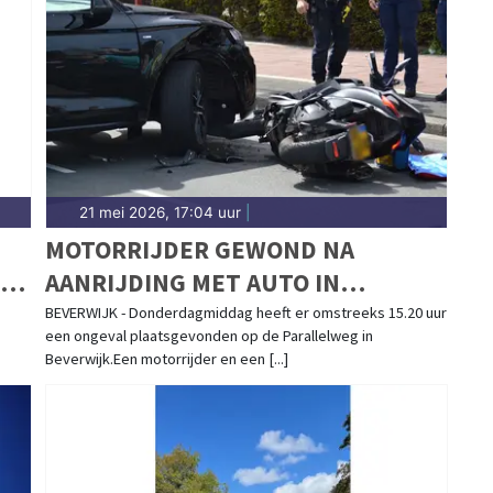
aatweg tot meldingen rondom de Beverwijk Bazaar,
Rekkershof.
21 mei 2026, 17:04 uur
|
MOTORRIJDER GEWOND NA
IN
AANRIJDING MET AUTO IN
BEVERWIJK
BEVERWIJK - Donderdagmiddag heeft er omstreeks 15.20 uur
een ongeval plaatsgevonden op de Parallelweg in
Beverwijk.Een motorrijder en een [...]