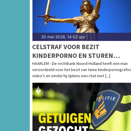
20 mei 2026, 14:02 uur
|
CELSTRAF VOOR BEZIT
KINDERPORNO EN STUREN
NAAKTFOTO'S NAAR MINDERJAR
HAARLEM - De rechtbank Noord-Holland heeft een man
veroordeeld voor het bezit van twee kinderpornografis
video’s en omdat hij tijdens een chat met [...]