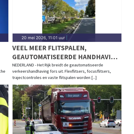
20 mei 2026, 11:01 uur
|
VEEL MEER FLITSPALEN,
GEAUTOMATISEERDE HANDHAVING
IGE
VERDUBBELT
NEDERLAND - Het Rijk breidt de geautomatiseerde
che
verkeershandhaving fors uit. Flexflitsers, focusflitsers,
trajectcontroles en vaste flitspalen worden [...]