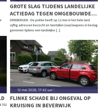
GROTE SLAG TIJDENS LANDELIJKE
ACTIEDAG TEGEN OMGEBOUWDE
ALARMPISTOLEN
ur
DRIEBERGEN - De politie heeft op 12 mei in het hele land
vijftig adressen bezocht en tientallen (vuur)wapens in beslag
genomen tijdens een landelijke [...]
12 mei 2026, 17:42 uur
|
LD
FLINKE SCHADE BIJ ONGEVAL OP
KRUISING IN BEVERWIJK
4.702