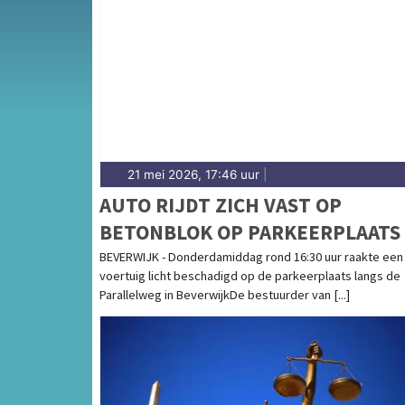
Van incidenten op de A9 en de IJmuiderstr
het Meerplein en de wijken Broekpolder en 
21 mei 2026, 17:46 uur
|
AUTO RIJDT ZICH VAST OP
BETONBLOK OP PARKEERPLAATS 
BEVERWIJK
BEVERWIJK - Donderdamiddag rond 16:30 uur raakte een
voertuig licht beschadigd op de parkeerplaats langs de
Parallelweg in BeverwijkDe bestuurder van [...]