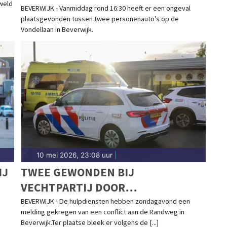
eweld
BEVERWIJK - Vanmiddag rond 16:30 heeft er een ongeval
plaatsgevonden tussen twee personenauto's op de
Vondellaan in Beverwijk.
10 mei 2026, 23:08 uur
|
IJ
TWEE GEWONDEN BIJ
VECHTPARTIJ DOOR
PARKEERCONFLICT IN BEVERWIJK
BEVERWIJK - De hulpdiensten hebben zondagavond een
melding gekregen van een conflict aan de Randweg in
Beverwijk.Ter plaatse bleek er volgens de [...]