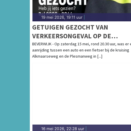
19 mei 2026, 19:11 uur
|
GETUIGEN GEZOCHT VAN
VERKEERSONGEVAL OP DE
ALKMAARSEWEG IN BEVERWIJK
BEVERWIJK - Op zaterdag 15 mei, rond 20.30 uur, was er
aanrijding tussen een auto en een fietser bij de kruising
Alkmaarseweg en de Plesmanweg in [...]
16 mei 2026, 22:28 uur
|