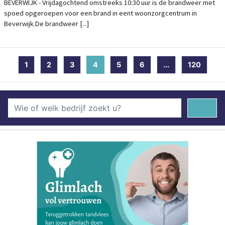
BEVERWIJK - Vrijdagochtend omstreeks 10:30 uur is de brandweer met
spoed opgeroepen voor een brand in eent woonzorgcentrum in
Beverwijk.De brandweer [...]
1
2
3
4
(current)
5
6
...
120