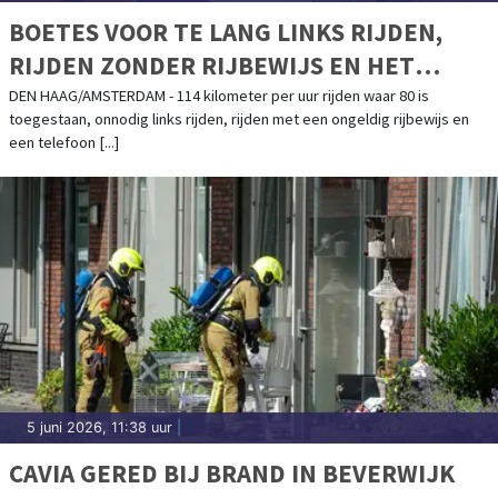
BOETES VOOR TE LANG LINKS RIJDEN,
RIJDEN ZONDER RIJBEWIJS EN HET
VASTHOUDEN VAN EEN TELEFOON
DEN HAAG/AMSTERDAM - 114 kilometer per uur rijden waar 80 is
toegestaan, onnodig links rijden, rijden met een ongeldig rijbewijs en
een telefoon [...]
5 juni 2026, 11:38 uur
|
CAVIA GERED BIJ BRAND IN BEVERWIJK