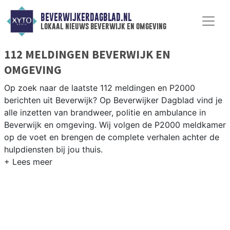
BEVERWIJKERDAGBLAD.NL
lokaal nieuws beverwijk en omgeving
112 MELDINGEN BEVERWIJK EN
OMGEVING
Op zoek naar de laatste 112 meldingen en P2000
berichten uit Beverwijk? Op Beverwijker Dagblad vind je
alle inzetten van brandweer, politie en ambulance in
Beverwijk en omgeving. Wij volgen de P2000 meldkamer
op de voet en brengen de complete verhalen achter de
hulpdiensten bij jou thuis.
P2000 MELDINGEN BEVERWIJK
Van incidenten op de A9 en de IJmuiderstraatweg tot
meldingen rondom de Beverwijk Bazaar, het Meerplein
en de wijken Broekpolder en Rekkershof.