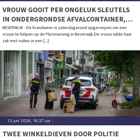
VROUW GOOIT PER ONGELUK SLEUTELS
IN ONDERGRONDSE AFVALCONTAINER,
BRANDWEER VIST ZE OP
BEVERWIJK - De brandweer is zaterdagavond opgeroepen om een
vrouw te helpen op de Plesmanweg in Beverwijk.De vrouw wilde haar
zak met vuilnis in een [...]
13 juni 2026, 16:37 uur
|
TWEE WINKELDIEVEN DOOR POLITIE