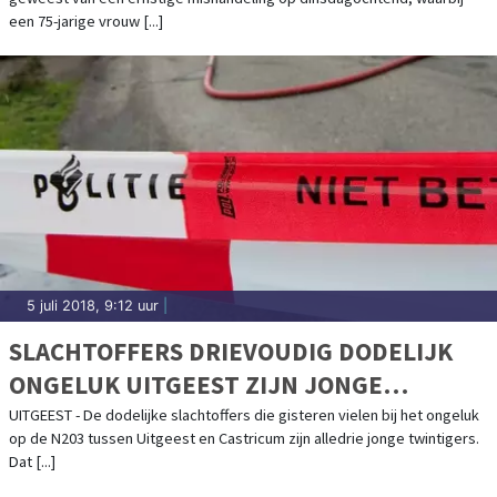
een 75-jarige vrouw [...]
5 juli 2018, 9:12 uur
|
SLACHTOFFERS DRIEVOUDIG DODELIJK
ONGELUK UITGEEST ZIJN JONGE
TWINTIGERS
UITGEEST - De dodelijke slachtoffers die gisteren vielen bij het ongeluk
op de N203 tussen Uitgeest en Castricum zijn alledrie jonge twintigers.
Dat [...]