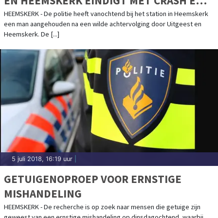
EN HEEMSKERK EINDIGT MET CRASH EN
ARRESTATIE
HEEMSKERK - De politie heeft vanochtend bij het station in Heemskerk
een man aangehouden na een wilde achtervolging door Uitgeest en
Heemskerk. De [...]
5 juli 2018, 16:19 uur
|
GETUIGENOPROEP VOOR ERNSTIGE
MISHANDELING
HEEMSKERK - De recherche is op zoek naar mensen die getuige zijn
geweest van een ernstige mishandeling op dinsdagochtend, waarbij