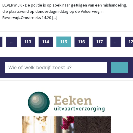
BEVERWIJK - De politie is op zoek naar getuigen van een mishandeling,
die plaatsvond op donderdagmiddag op de Velserweg in
Beverwijk.Omstreeks 14.20 [...]
...
113
114
115
(current)
116
117
...
1