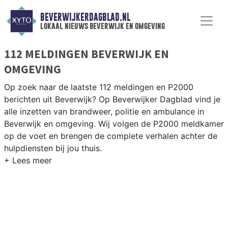
BEVERWIJKERDAGBLAD.NL
lokaal nieuws beverwijk en omgeving
112 MELDINGEN BEVERWIJK EN
OMGEVING
Op zoek naar de laatste 112 meldingen en P2000
berichten uit Beverwijk? Op Beverwijker Dagblad vind je
alle inzetten van brandweer, politie en ambulance in
Beverwijk en omgeving. Wij volgen de P2000 meldkamer
op de voet en brengen de complete verhalen achter de
hulpdiensten bij jou thuis.
P2000 MELDINGEN BEVERWIJK
Van incidenten op de A9 en de IJmuiderstraatweg tot
meldingen rondom de Beverwijk Bazaar, het Meerplein
en de wijken Broekpolder en Rekkershof.