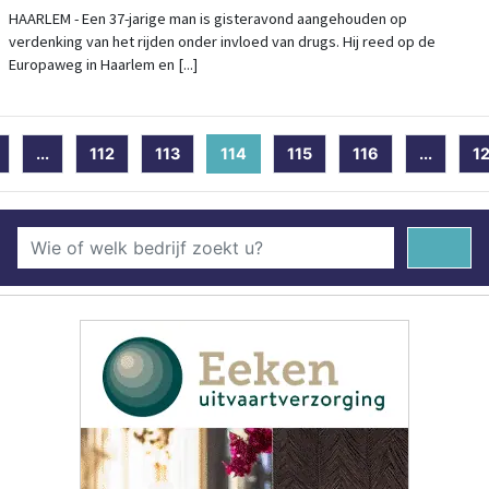
HAARLEM
HAARLEM - Een 37-jarige man is gisteravond aangehouden op
verdenking van het rijden onder invloed van drugs. Hij reed op de
Europaweg in Haarlem en [...]
...
112
113
114
(current)
115
116
...
1