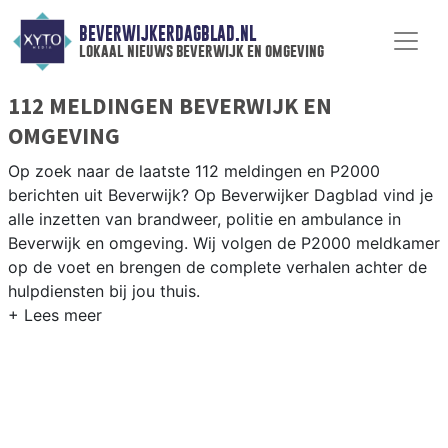
BEVERWIJKERDAGBLAD.NL
lokaal nieuws beverwijk en omgeving
112 MELDINGEN BEVERWIJK EN
OMGEVING
Op zoek naar de laatste 112 meldingen en P2000
berichten uit Beverwijk? Op Beverwijker Dagblad vind je
alle inzetten van brandweer, politie en ambulance in
Beverwijk en omgeving. Wij volgen de P2000 meldkamer
op de voet en brengen de complete verhalen achter de
hulpdiensten bij jou thuis.
P2000 MELDINGEN BEVERWIJK
Van incidenten op de A9 en de IJmuiderstraatweg tot
meldingen rondom de Beverwijk Bazaar, het Meerplein
en de wijken Broekpolder en Rekkershof.