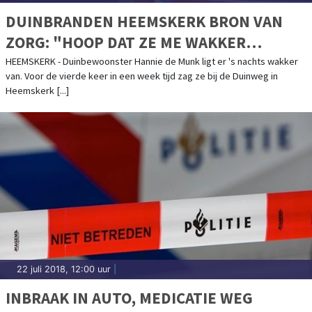
DUINBRANDEN HEEMSKERK BRON VAN
ZORG: "HOOP DAT ZE ME WAKKER
MAKEN"
HEEMSKERK - Duinbewoonster Hannie de Munk ligt er 's nachts wakker
van. Voor de vierde keer in een week tijd zag ze bij de Duinweg in
Heemskerk [...]
22 juli 2018, 12:00 uur
|
INBRAAK IN AUTO, MEDICATIE WEG