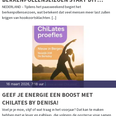
PAASWEEKEND
NEDERLAND – Tijdens het paasweekend begint het
berkenpollenseizoen, wat betekent dat veel mensen meer last zullen
krijgen van hooikoortsklachten. [...]
16 maart 2026, 7:18 uur
|
GEEF JE ENERGIE EEN BOOST MET
CHILATES BY DENISA!
Voel je je moe, stijf of wat traag in het voorjaar? Dat kan te maken
hebben met je lever en galblaas, die volgens de oosterse visie samen