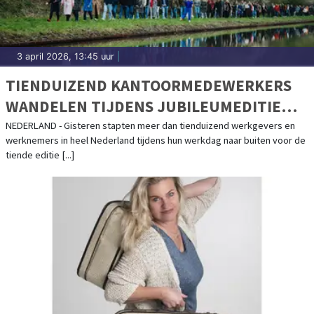
3 april 2026, 13:45 uur
|
TIENDUIZEND KANTOORMEDEWERKERS
WANDELEN TIJDENS JUBILEUMEDITIE
VAN WANDEL TIJDENS JE WERKDAG
NEDERLAND - Gisteren stapten meer dan tienduizend werkgevers en
werknemers in heel Nederland tijdens hun werkdag naar buiten voor de
tiende editie [...]