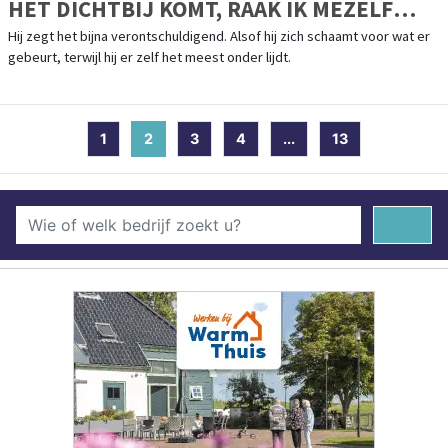
HET DICHTBIJ KOMT, RAAK IK MEZELF
KWIJT.”
Hij zegt het bijna verontschuldigend. Alsof hij zich schaamt voor wat er
gebeurt, terwijl hij er zelf het meest onder lijdt.
1
2
(current)
3
4
...
13