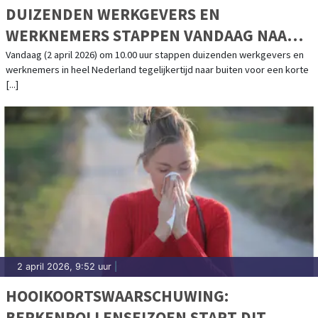
DUIZENDEN WERKGEVERS EN
WERKNEMERS STAPPEN VANDAAG NAAR
BUITEN VOOR DE GROOTSTE
Vandaag (2 april 2026) om 10.00 uur stappen duizenden werkgevers en
werknemers in heel Nederland tegelijkertijd naar buiten voor een korte
WERKWANDELING IN NEDERLAND OOIT
[...]
2 april 2026, 9:52 uur
|
HOOIKOORTSWAARSCHUWING:
BERKENPOLLENSEIZOEN START DIT