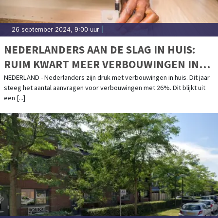
26 september 2024, 9:00 uur
|
NEDERLANDERS AAN DE SLAG IN HUIS:
RUIM KWART MEER VERBOUWINGEN IN
2024
NEDERLAND - Nederlanders zijn druk met verbouwingen in huis. Dit jaar
steeg het aantal aanvragen voor verbouwingen met 26%. Dit blijkt uit
een [...]