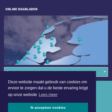
ONLINE DAGBLADEN
Overige dagbladen in de regio
Deze website maakt gebruik van cookies om
Algemene voorwaarden
ervoor te zorgen dat u de beste ervaring krijgt
op onze website
Lees meer
Disclaimer
Privacy Statement
Ik accepteer cookies