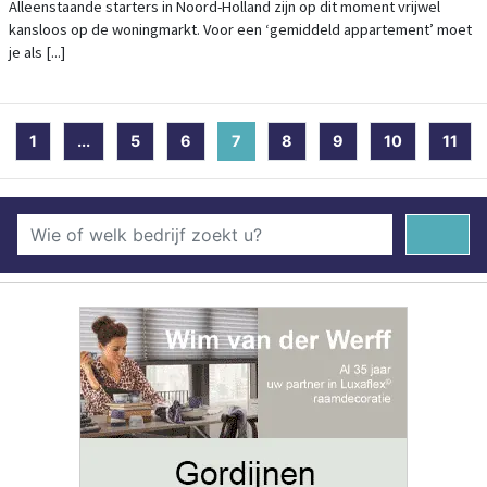
NODIG VOOR EEN APPARTEMENT
Alleenstaande starters in Noord-Holland zijn op dit moment vrijwel
kansloos op de woningmarkt. Voor een ‘gemiddeld appartement’ moet
je als [...]
1
...
5
6
7
(current)
8
9
10
11