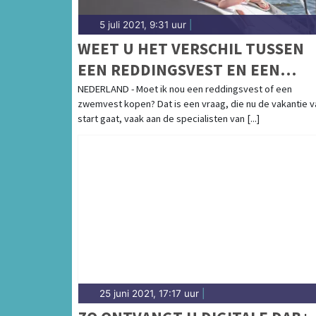
5 juli 2021, 9:31 uur
|
WEET U HET VERSCHIL TUSSEN
EEN REDDINGSVEST EN EEN
ZWEMVEST?
NEDERLAND - Moet ik nou een reddingsvest of een
zwemvest kopen? Dat is een vraag, die nu de vakantie v
start gaat, vaak aan de specialisten van [...]
25 juni 2021, 17:17 uur
|