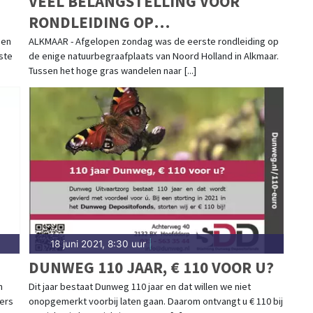
VEEL BELANGSTELLING VOOR
RONDLEIDING OP
NATUURBEGRAAFPLAATS
 en
ALKMAAR - Afgelopen zondag was de eerste rondleiding op
ste
de enige natuurbegraafplaats van Noord Holland in Alkmaar.
GEESTMERLOO
Tussen het hoge gras wandelen naar [...]
18 juni 2021, 8:30 uur
|
DUNWEG 110 JAAR, € 110 VOOR U?
n
Dit jaar bestaat Dunweg 110 jaar en dat willen we niet
ers
onopgemerkt voorbij laten gaan. Daarom ontvangt u € 110 bij