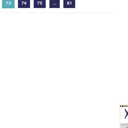
73
(current)
74
75
...
81