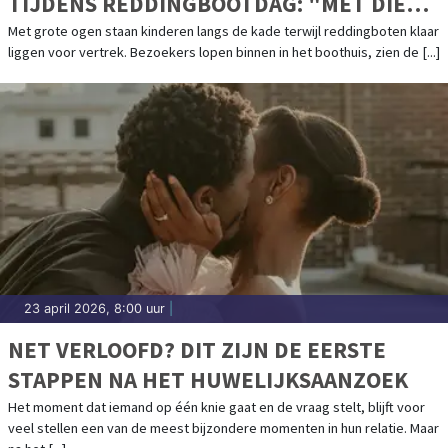
TIJDENS REDDINGBOOTDAG: "MET DIE
BOOT OVER DE GOLVEN, DAT VERGEET JE
Met grote ogen staan kinderen langs de kade terwijl reddingboten klaar
liggen voor vertrek. Bezoekers lopen binnen in het boothuis, zien de [...]
NOOIT MEER"
23 april 2026, 8:00 uur
|
NET VERLOOFD? DIT ZIJN DE EERSTE
STAPPEN NA HET HUWELIJKSAANZOEK
Het moment dat iemand op één knie gaat en de vraag stelt, blijft voor
veel stellen een van de meest bijzondere momenten in hun relatie. Maar