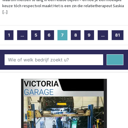
keuze tóch respectvol maakt Het is een zin die relatietherapeut Saskia
[...]
1
...
5
6
7
(current)
8
9
...
81