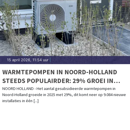
15 april 2026, 11:54 uur
|
WARMTEPOMPEN IN NOORD-HOLLAND
STEEDS POPULAIRDER: 29% GROEI IN
2025
NOORD HOLLAND - Het aantal gesubsidieerde warmtepompen in
Noord-Holland groeide in 2025 met 29%, dit komt neer op 9.084 nieuwe
installaties in één [...]