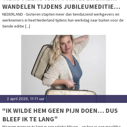
WANDELEN TIJDENS JUBILEUMEDITIE
VAN WANDEL TIJDENS JE WERKDAG
NEDERLAND - Gisteren stapten meer dan tienduizend werkgevers en
werknemers in heel Nederland tijdens hun werkdag naar buiten voor de
tiende editie [...]
2 april 2026, 11:11 uur
|
“IK WILDE HEM GEEN PIJN DOEN… DUS
BLEEF IK TE LANG”
Waarom mensen te lang in een relatie blijven – en hoe je een moeilijke