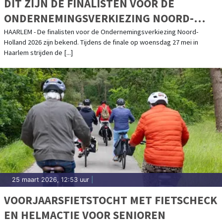
DIT ZIJN DE FINALISTEN VOOR DE
ONDERNEMINGSVERKIEZING NOORD-
HOLLAND 2026
HAARLEM - De finalisten voor de Ondernemingsverkiezing Noord-
Holland 2026 zijn bekend. Tijdens de finale op woensdag 27 mei in
Haarlem strijden de [...]
25 maart 2026, 12:53 uur
|
VOORJAARSFIETSTOCHT MET FIETSCHECK
EN HELMACTIE VOOR SENIOREN