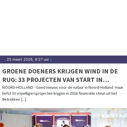
25 maart 2026, 9:27 uur
|
GROENE DOENERS KRIJGEN WIND IN DE
RUG: 33 PROJECTEN VAN START IN
NOORD-HOLLAND
NOORD-HOLLAND - Goed nieuws voor de natuur in Noord-Holland: maar
liefst 33 vrijwilligersprojecten krijgen in 2026 financiële steun uit het
Betrekken [...]