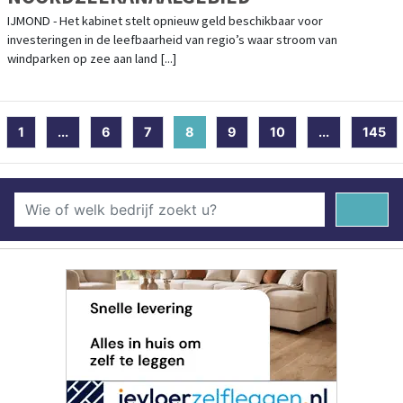
IJMOND - Het kabinet stelt opnieuw geld beschikbaar voor
investeringen in de leefbaarheid van regio’s waar stroom van
windparken op zee aan land [...]
1
...
6
7
8
(current)
9
10
...
145