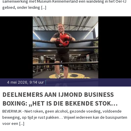
samenwerking met Museum Kennemerland een wandeling in het Oer-IJ
gebied, onder leiding [...]
4 mei 2026, 9:14 uur
|
DEELNEMERS AAN IJMOND BUSINESS
BOXING: ,,HET IS DIE BEKENDE STOK
ACHTER DE DEUR OM GEZOND BEZIG TE
BEVERWIJK - Niet roken, geen alcohol, gezonde voeding, voldoende
beweging, op tijd je rust pakken… Vrijwel iedereen kan de basispunten
BLIJVEN.’’
voor een [...]