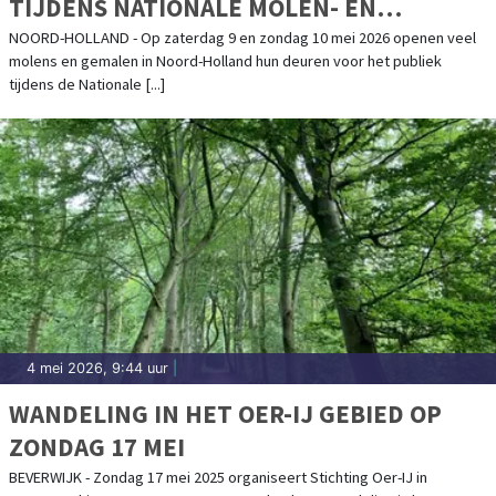
TIJDENS NATIONALE MOLEN- EN
GEMALENDAG
NOORD-HOLLAND - Op zaterdag 9 en zondag 10 mei 2026 openen veel
molens en gemalen in Noord-Holland hun deuren voor het publiek
tijdens de Nationale [...]
4 mei 2026, 9:44 uur
|
WANDELING IN HET OER-IJ GEBIED OP
ZONDAG 17 MEI
BEVERWIJK - Zondag 17 mei 2025 organiseert Stichting Oer-IJ in