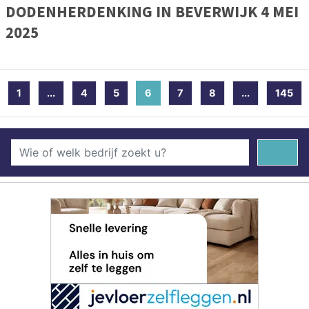
DODENHERDENKING IN BEVERWIJK 4 MEI
2025
1
...
4
5
6
(current)
7
8
...
145