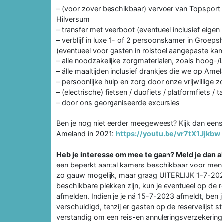
– (voor zover beschikbaar) vervoer van Topsport 
Hilversum
– transfer met veerboot (eventueel inclusief eigen
– verblijf in luxe 1- of 2 persoonskamer in Groep
(eventueel voor gasten in rolstoel aangepaste ka
– alle noodzakelijke zorgmaterialen, zoals hoog-/
– álle maaltijden inclusief drankjes die we op Ame
– persoonlijke hulp en zorg door onze vrijwillige 
– (electrische) fietsen / duofiets / platformfiets /
– door ons georganiseerde excursies
Ben je nog niet eerder meegeweest? Kijk dan eens
Ameland in 2021:
https://youtu.be/vr7tX1Jjkbw
Heb je interesse om mee te gaan? Meld je dan a
een beperkt aantal kamers beschikbaar voor mensen d
zo gauw mogelijk, maar graag UITERLIJK 1-7-202
beschikbare plekken zijn, kun je eventueel op de 
afmelden. Indien je je ná 15-7-2023 afmeldt, ben j
verschuldigd, tenzij er gasten op de reservelijst 
verstandig om een reis-en annuleringsverzekering a