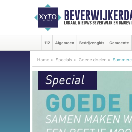
BEVERWIJKERD
lokaal nieuws beverwijk en omgevi
112
Algemeen
Bedrijvengids
Gemeente
Home
Specials
Goede doelen
Summerc