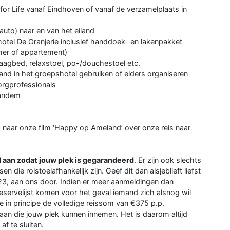
for Life vanaf Eindhoven of vanaf de verzamelplaats in
 auto) naar en van het eiland
shotel De Oranjerie inclusief handdoek- en lakenpakket
mer of appartement)
laagbed, relaxstoel, po-/douchestoel etc.
land in het groepshotel gebruiken of elders organiseren
zorgprofessionals
 tandem
 naar onze film ‘Happy op Ameland’ over onze reis naar
l aan zodat jouw plek is gegarandeerd
. Er zijn ook slechts
ie rolstoelafhankelijk zijn. Geef dit dan alsjeblieft liefst
3, aan ons door. Indien er meer aanmeldingen dan
reservelijst komen voor het geval iemand zich alsnog wil
e in principe de volledige reissom van €375 p.p.
staan die jouw plek kunnen innemen. Het is daarom altijd
f te sluiten.