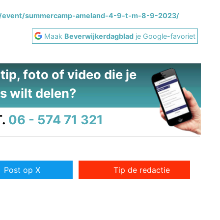
e.nl/event/summercamp-ameland-4-9-t-m-8-9-2023/
Maak
Beverwijkerdagblad
je Google-favoriet
ip, foto of video die je
s wilt delen?
.
06 - 574 71 321
Post op X
Tip de redactie