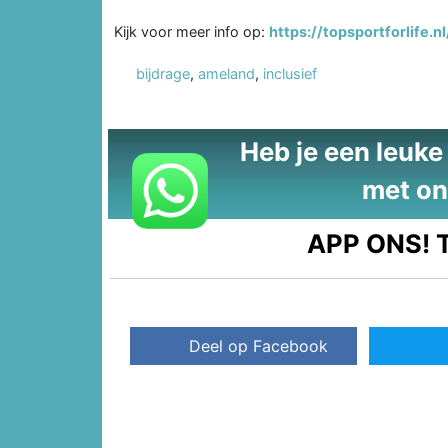
Kijk voor meer info op:
https://topsportforlif
bijdrage
,
ameland
,
inclusief
Heb je een leuke t
met on
APP ONS!
T
Deel op Facebook