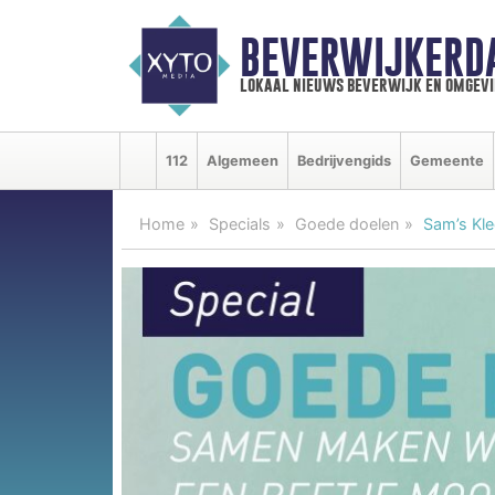
BEVERWIJKERD
lokaal nieuws beverwijk en omgevi
112
Algemeen
Bedrijvengids
Gemeente
Home
Specials
Goede doelen
Sam’s Kle