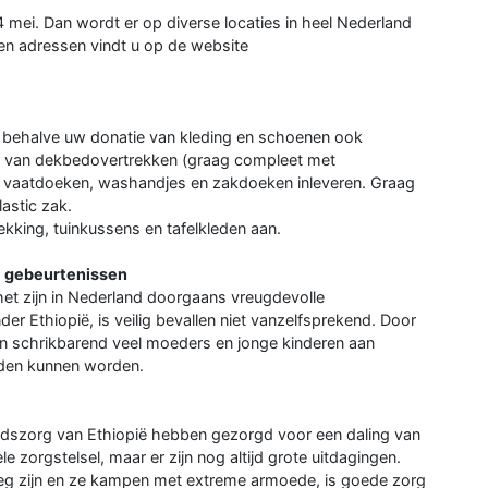
4 mei. Dan wordt er op diverse locaties in heel Nederland
 en adressen vindt u op de website
 behalve uw donatie van kleding en schoenen ook
rm van dekbedovertrekken (graag compleet met
 vaatdoeken, washandjes en zakdoeken inleveren. Graag
astic zak.
ekking, tuinkussens en tafelkleden aan.
le gebeurtenissen
et zijn in Nederland doorgaans vreugdevolle
er Ethiopië, is veilig bevallen niet vanzelfsprekend. Door
n schrikbarend veel moeders en jonge kinderen aan
dden kunnen worden.
idszorg van Ethiopië hebben gezorgd voor een daling van
e zorgstelsel, maar er zijn nog altijd grote uitdagingen.
g zijn en ze kampen met extreme armoede, is goede zorg