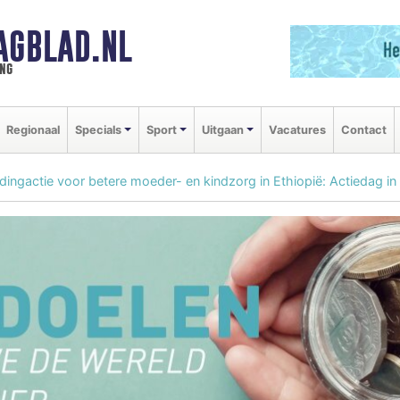
AGBLAD.NL
ng
Regionaal
Specials
Sport
Uitgaan
Vacatures
Contact
dingactie voor betere moeder- en kindzorg in Ethiopië: Actiedag i