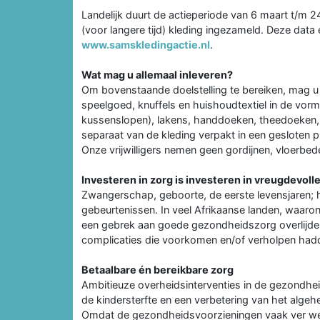
Landelijk duurt de actieperiode van 6 maart t/m 2
(voor langere tijd) kleding ingezameld. Deze data
www.samskledingactie.nl
.
Wat mag u allemaal inleveren?
Om bovenstaande doelstelling te bereiken, mag u
speelgoed, knuffels en huishoudtextiel in de vo
kussenslopen), lakens, handdoeken, theedoeken,
separaat van de kleding verpakt in een gesloten pl
Onze vrijwilligers nemen geen gordijnen, vloerbed
Investeren in zorg is investeren in vreugdevol
Zwangerschap, geboorte, de eerste levensjaren; h
gebeurtenissen. In veel Afrikaanse landen, waarond
een gebrek aan goede gezondheidszorg overlijde
complicaties die voorkomen en/of verholpen ha
Betaalbare én bereikbare zorg
Ambitieuze overheidsinterventies in de gezondhe
de kindersterfte en een verbetering van het algehel
Omdat de gezondheidsvoorzieningen vaak ver we