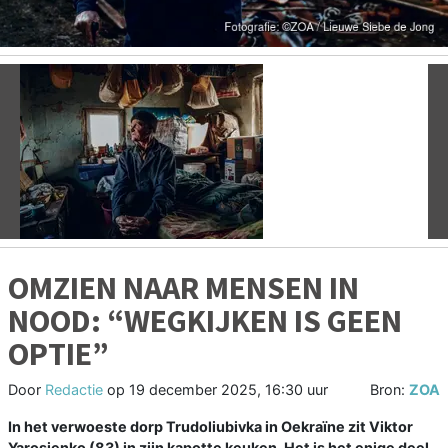
Vorige
V
OMZIEN NAAR MENSEN IN
NOOD: “WEGKIJKEN IS GEEN
OPTIE”
Door
Redactie
op
19 december 2025, 16:30 uur
Bron:
ZOA
In het verwoeste dorp Trudoliubivka in Oekraïne zit Viktor
Yarosjenko (83) in zijn kapotte keuken. Het is het enige deel