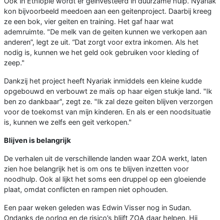
Ook in Ethiopië wordt er geïnvesteerd in duurzame hulp. Nyariak
kon bijvoorbeeld meedoen aan een geitenproject. Daarbij kreeg
ze een bok, vier geiten en training. Het gaf haar wat
ademruimte. "De melk van de geiten kunnen we verkopen aan
anderen”, legt ze uit. “Dat zorgt voor extra inkomen. Als het
nodig is, kunnen we het geld ook gebruiken voor kleding of
zeep."
Dankzij het project heeft Nyariak inmiddels een kleine kudde
opgebouwd en verbouwt ze maïs op haar eigen stukje land. "Ik
ben zo dankbaar", zegt ze. "Ik zal deze geiten blijven verzorgen
voor de toekomst van mijn kinderen. En als er een noodsituatie
is, kunnen we zelfs een geit verkopen."
Blijven is belangrijk
De verhalen uit de verschillende landen waar ZOA werkt, laten
zien hoe belangrijk het is om ons te blijven inzetten voor
noodhulp. Ook al lijkt het soms een druppel op een gloeiende
plaat, omdat conflicten en rampen niet ophouden.
Een paar weken geleden was Edwin Visser nog in Sudan.
Ondanks de oorlog en de risico’s blijft ZOA daar helpen. Hij