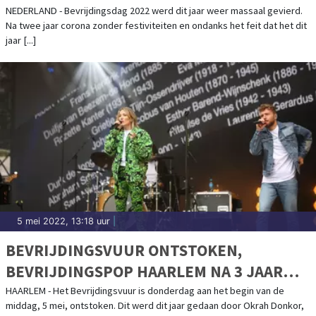
JAAR MOETEN ZIJN
NEDERLAND - Bevrijdingsdag 2022 werd dit jaar weer massaal gevierd.
Na twee jaar corona zonder festiviteiten en ondanks het feit dat het dit
jaar [...]
5 mei 2022, 13:18 uur
|
BEVRIJDINGSVUUR ONTSTOKEN,
BEVRIJDINGSPOP HAARLEM NA 3 JAAR
WEER VAN START
HAARLEM - Het Bevrijdingsvuur is donderdag aan het begin van de
middag, 5 mei, ontstoken. Dit werd dit jaar gedaan door Okrah Donkor,