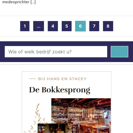
medeoprichter [...]
1
...
4
5
6
(current)
7
8