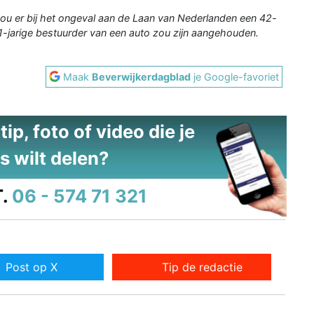
zou er bij het ongeval aan de Laan van Nederlanden een 42-
1-jarige bestuurder van een auto zou zijn aangehouden.
Maak
Beverwijkerdagblad
je Google-favoriet
ip, foto of video die je
s wilt delen?
.
06 - 574 71 321
Post op X
Tip de redactie