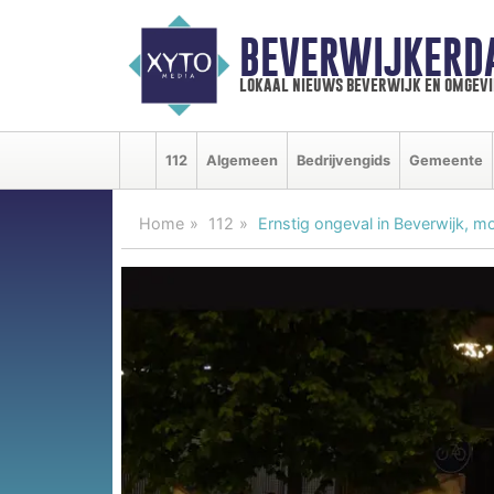
BEVERWIJKERD
lokaal nieuws beverwijk en omgevi
112
Algemeen
Bedrijvengids
Gemeente
Home
112
Ernstig ongeval in Beverwijk, 