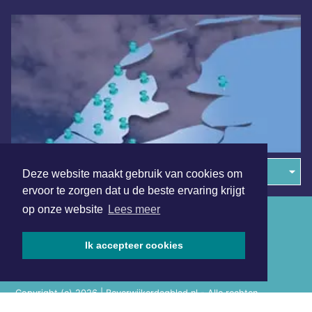
Overige dagbladen in de regio
Deze website maakt gebruik van cookies om
ervoor te zorgen dat u de beste ervaring krijgt
op onze website
Lees meer
Algemene voorwaarden
Disclaimer
Ik accepteer cookies
Privacy Statement
Copyright (c) 2026 | Beverwijkerdagblad.nl - Alle rechten
voorbehouden