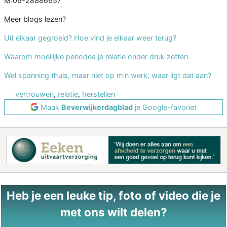
M:06-28886657
Meer blogs lezen?
Uit elkaar gegroeid? Hoe vind je elkaar weer terug?
Waarom moeilijke periodes je relatie onder druk zetten.
Wel spanning thuis, maar niet op m’n werk, waar ligt dat aan?
vertrouwen
,
relatie
,
herstellen
Maak
Beverwijkerdagblad
je Google-favoriet
Heb je een leuke tip, foto of video die je
met ons wilt delen?