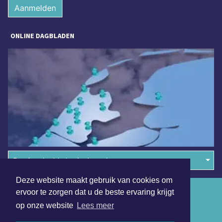
Aanmelden
ONLINE DAGBLADEN
Overige dagbladen in de regio
Deze website maakt gebruik van cookies om
Algemene voorwaarden
ervoor te zorgen dat u de beste ervaring krijgt
op onze website
Lees meer
Disclaimer