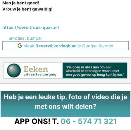
Man je bent goed!
Vrouw je bent geweldig!
https://www.truus-quax.nl/
emoties
,
bumper
Maak
Beverwijkerdagblad
je Google-favoriet
Heb je een leuke tip, foto of video die je
met ons wilt delen?
APP ONS!
T.
06 - 574 71 321