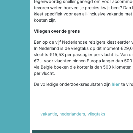
tegenwoordig sneller geneigd om voor accommodati
tevoren weten hoeveel je precies kwijt bent? Dan b
kiest specifiek voor een all-inclusive vakantie me
kosten zijn.
Vliegen over de grens
Een op de vijf Nederlandse reizigers kiest eerde
In Nederland is de vliegtaks op dit moment €29,05 
slechts €15,53 per passagier per vlucht is. Van on
€2,- voor vluchten binnen Europa langer dan 500 k
via België boeken die korter is dan 500 kilometer,
per vlucht.
De volledige onderzoeksresultaten zijn
hier
te vin
vakantie
,
nederlanders
,
vliegtaks