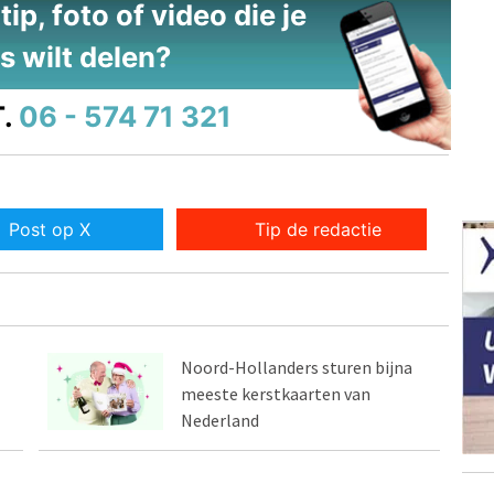
ip, foto of video die je
s wilt delen?
.
06 - 574 71 321
Post op X
Tip de redactie
Noord-Hollanders sturen bijna
meeste kerstkaarten van
Nederland