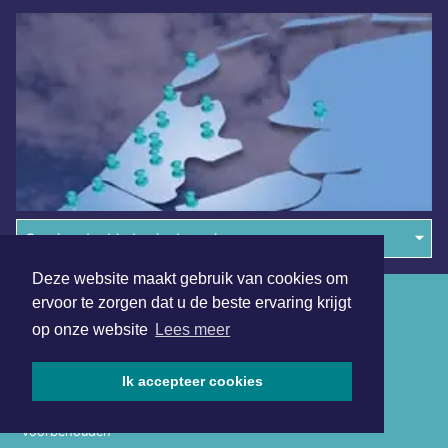
Overige dagbladen in de regio
Deze website maakt gebruik van cookies om
Algemene voorwaarden
ervoor te zorgen dat u de beste ervaring krijgt
op onze website
Lees meer
Disclaimer
Privacy Statement
Ik accepteer cookies
Copyright (c) 2026 | Beverwijkerdagblad.nl - Alle rechten
voorbehouden