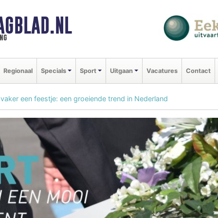
AGBLAD.NL
ng
Regionaal
Specials
Sport
Uitgaan
Vacatures
Contact
 vaker een feestje: een groeiende trend in Nederland