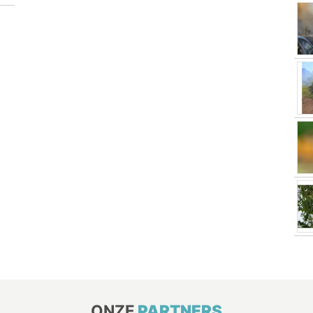
ONZE
PARTNERS