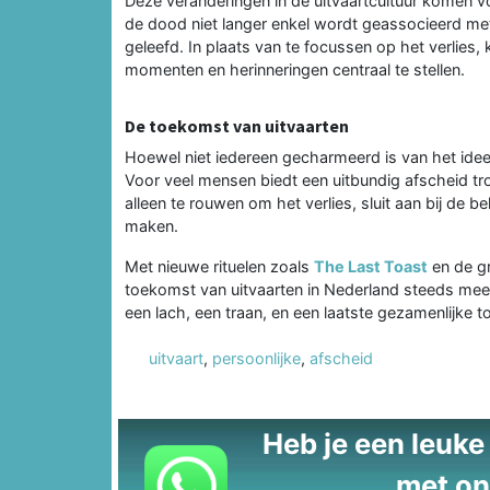
Deze veranderingen in de uitvaartcultuur komen v
de dood niet langer enkel wordt geassocieerd met 
geleefd. In plaats van te focussen op het verlie
momenten en herinneringen centraal te stellen.
De toekomst van uitvaarten
Hoewel niet iedereen gecharmeerd is van het idee v
Voor veel mensen biedt een uitbundig afscheid tro
alleen te rouwen om het verlies, sluit aan bij de 
maken.
Met nieuwe rituelen zoals
The Last Toast
en de gr
toekomst van uitvaarten in Nederland steeds meer
een lach, een traan, en een laatste gezamenlijke t
uitvaart
,
persoonlijke
,
afscheid
Heb je een leuke t
met on