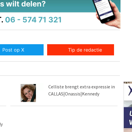
s wilt delen?
.
06 - 574 71 321
Post op X
Tip de redactie
Celliste brengt extra expressie in
CALLAS|Onassis|Kennedy
dy