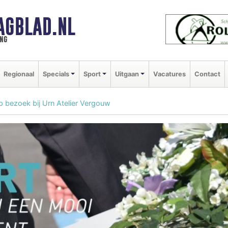
AGBLAD.NL
ng
Regionaal
Specials
Sport
Uitgaan
Vacatures
Contact
 op bezoek bij Urn Atelier Vergouw