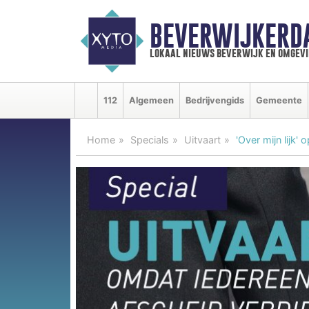
BEVERWIJKERD
lokaal nieuws beverwijk en omgevi
112
Algemeen
Bedrijvengids
Gemeente
Home
Specials
Uitvaart
'Over mijn lijk'