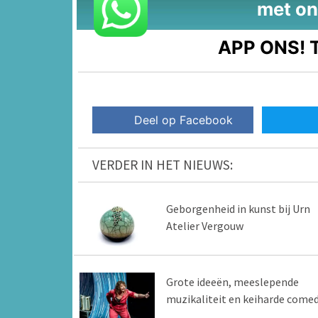
met on
APP ONS!
T
Deel op Facebook
VERDER IN HET NIEUWS:
Geborgenheid in kunst bij Urn
Atelier Vergouw
Grote ideeën, meeslepende
muzikaliteit en keiharde come