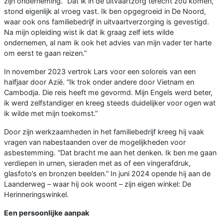
zijn onderneming. “Dat ik in de uitvaartzorg terecht zou komen,
stond eigenlijk al vroeg vast. Ik ben opgegroeid in De Noord,
waar ook ons familiebedrijf in uitvaartverzorging is gevestigd.
Na mijn opleiding wist ik dat ik graag zelf iets wilde
ondernemen, al nam ik ook het advies van mijn vader ter harte
om eerst te gaan reizen.”
In november 2023 vertrok Lars voor een soloreis van een
halfjaar door Azië. “Ik trok onder andere door Vietnam en
Cambodja. Die reis heeft me gevormd. Mijn Engels werd beter,
ik werd zelfstandiger en kreeg steeds duidelijker voor ogen wat
ik wilde met mijn toekomst.”
Door zijn werkzaamheden in het familiebedrijf kreeg hij vaak
vragen van nabestaanden over de mogelijkheden voor
asbestemming. “Dat bracht me aan het denken. Ik ben me gaan
verdiepen in urnen, sieraden met as of een vingerafdruk,
glasfoto’s en bronzen beelden.” In juni 2024 opende hij aan de
Laanderweg – waar hij ook woont – zijn eigen winkel: De
Herinneringswinkel.
Een persoonlijke aanpak