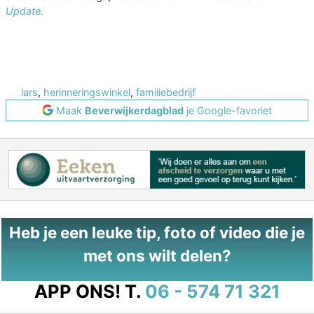
Update.
lars
,
herinneringswinkel
,
familiebedrijf
Maak
Beverwijkerdagblad
je Google-favoriet
Heb je een leuke tip, foto of video die je
met ons wilt delen?
APP ONS!
T.
06 - 574 71 321