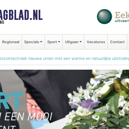
AGBLAD.NL
ng
Regionaal
Specials
Sport
Uitgaan
Vacatures
Contact
stooktechniek nieuwe urnen met een warme en natuurlijke uitstralin