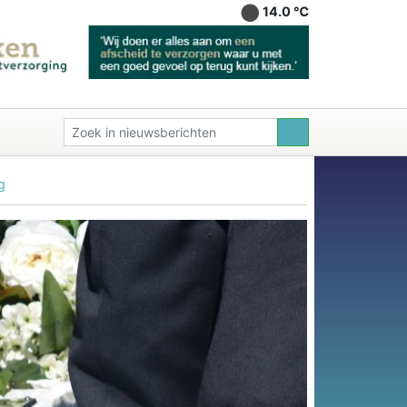
14.0 ℃
g