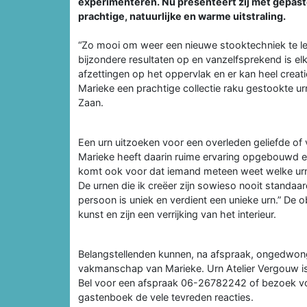
experimenteren. Nu presenteert zij met gepast
prachtige, natuurlijke en warme uitstraling.
“Zo mooi om weer een nieuwe stooktechniek te leren
bijzondere resultaten op en vanzelfsprekend is e
afzettingen op het oppervlak en er kan heel creat
Marieke een prachtige collectie raku gestookte urne
Zaan.
Een urn uitzoeken voor een overleden geliefde of 
Marieke heeft daarin ruime ervaring opgebouwd 
komt ook voor dat iemand meteen weet welke urn h
De urnen die ik creëer zijn sowieso nooit standaa
persoon is uniek en verdient een unieke urn.” De
kunst en zijn een verrijking van het interieur.
Belangstellenden kunnen, na afspraak, ongedwong
vakmanschap van Marieke. Urn Atelier Vergouw is t
Bel voor een afspraak 06-26782242 of bezoek v
gastenboek de vele tevreden reacties.