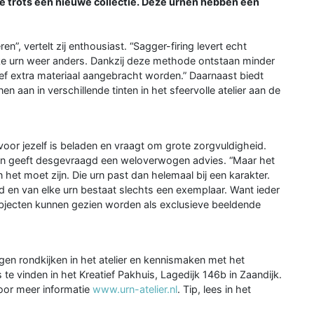
e trots een nieuwe collectie. Deze urnen hebben een
”, vertelt zij enthousiast. “Sagger-firing levert echt
lke urn weer anders. Dankzij deze methode ontstaan minder
ief extra materiaal aangebracht worden.” Daarnaast biedt
n aan in verschillende tinten in het sfeervolle atelier aan de
voor jezelf is beladen en vraagt om grote zorgvuldigheid.
en geeft desgevraagd een weloverwogen advies. “Maar het
et moet zijn. Die urn past dan helemaal bij een karakter.
rd en van elke urn bestaat slechts een exemplaar. Want ieder
 objecten kunnen gezien worden als exclusieve beeldende
en rondkijken in het atelier en kennismaken met het
e vinden in het Kreatief Pakhuis, Lagedijk 146b in Zaandijk.
oor meer informatie
www.urn-atelier.nl
. Tip, lees in het