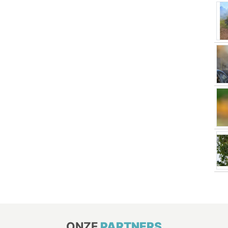
ONZE
PARTNERS