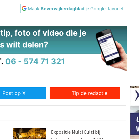
Maak
Beverwijkerdagblad
je Google-favoriet
ip, foto of video die je
s wilt delen?
.
06 - 574 71 321
Post op X
Tip de redactie
Expositie Multi Culti bij