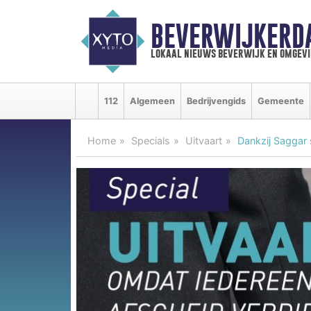
BEVERWIJKERD
lokaal nieuws beverwijk en omgevi
112
Algemeen
Bedrijvengids
Gemeente
Home
Specials
Uitvaart
Dankzij Saggar 