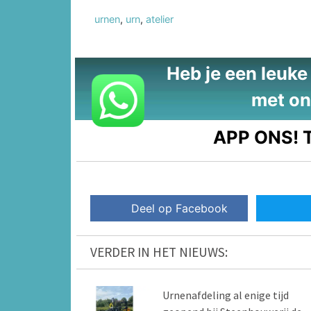
urnen
,
urn
,
atelier
Heb je een leuke t
met on
APP ONS!
T
Deel op Facebook
VERDER IN HET NIEUWS:
Urnenafdeling al enige tijd