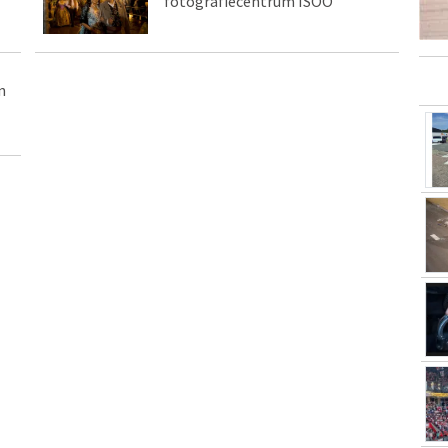
fotografiecentrum ISOO
n