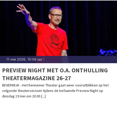
11 mei 2026, 10:59 uur
|
PREVIEW NIGHT MET O.A. ONTHULLING
THEATERMAGAZINE 26-27
BEVERWIJK - Het Kennemer Theater gaat weer vooruitblikken op het
volgende theaterseizoen tijdens de befaamde Preview Night op
dinsdag 19 mei om 20.00 [...]