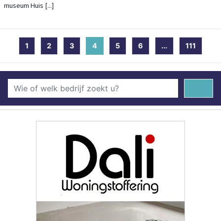
museum Huis [...]
1
2
3
4
(current)
5
6
...
111