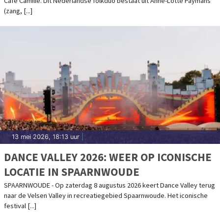
Café Camille. Dit Nederlandse folkduo bestaat uit Anne-Lotte Paymans
(zang, [...]
13 mei 2026, 18:13 uur
|
DANCE VALLEY 2026: WEER OP ICONISCHE
LOCATIE IN SPAARNWOUDE
SPAARNWOUDE - Op zaterdag 8 augustus 2026 keert Dance Valley terug
naar de Velsen Valley in recreatiegebied Spaarnwoude. Het iconische
festival [...]