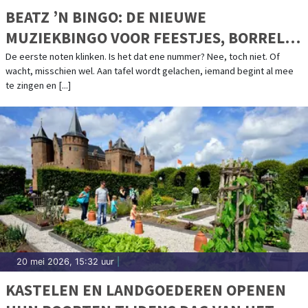
BEATZ ’N BINGO: DE NIEUWE
MUZIEKBINGO VOOR FEESTJES, BORRELS
EN TEAMAVONDEN
De eerste noten klinken. Is het dat ene nummer? Nee, toch niet. Of
wacht, misschien wel. Aan tafel wordt gelachen, iemand begint al mee
te zingen en [...]
20 mei 2026, 15:32 uur
|
KASTELEN EN LANDGOEDEREN OPENEN