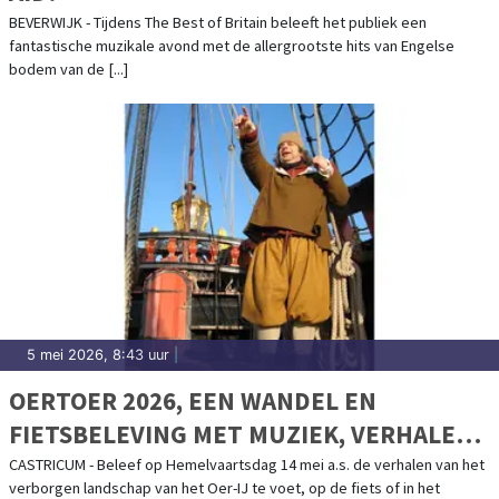
BEVERWIJK - Tijdens The Best of Britain beleeft het publiek een
fantastische muzikale avond met de allergrootste hits van Engelse
bodem van de [...]
5 mei 2026, 8:43 uur
|
OERTOER 2026, EEN WANDEL EN
FIETSBELEVING MET MUZIEK, VERHALEN,
AMBACHTEN EN NOG VEEL MEER
CASTRICUM - Beleef op Hemelvaartsdag 14 mei a.s. de verhalen van het
verborgen landschap van het Oer-IJ te voet, op de fiets of in het