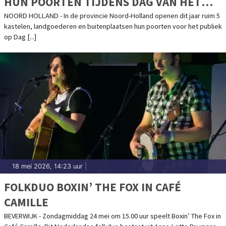
HUN POORTEN TIJDENS DAG VAN HET
KASTEEL IN NOORD-HOLLAND
NOORD HOLLAND - In de provincie Noord-Holland openen dit jaar ruim 5
kastelen, landgoederen en buitenplaatsen hun poorten voor het publiek
op Dag [...]
18 mei 2026, 14:23 uur
|
FOLKDUO BOXIN’ THE FOX IN CAFÉ
CAMILLE
BEVERWIJK - Zondagmiddag 24 mei om 15.00 uur speelt Boxin’ The Fox in