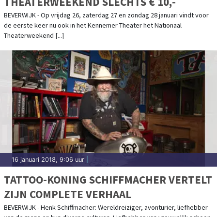
THEATERWEEKEND SLECHTS € 10,-
BEVERWIJK - Op vrijdag 26, zaterdag 27 en zondag 28 januari vindt voor
de eerste keer nu ook in het Kennemer Theater het Nationaal
Theaterweekend [...]
16 januari 2018, 9:06 uur
|
TATTOO-KONING SCHIFFMACHER VERTELT
ZIJN COMPLETE VERHAAL
BEVERWIJK - Henk Schiffmacher: Wereldreiziger, avonturier, liefhebber