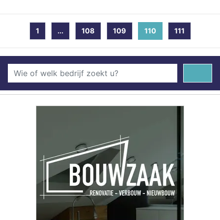
1
...
108
109
110
(current)
111