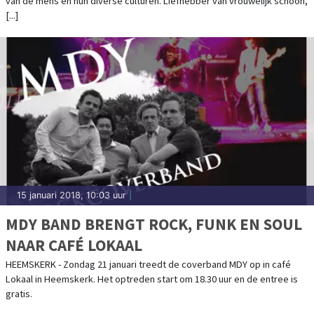
van de mens en hun diverse culturen. Liefhebber van vrouwelijk schoon,
[...]
15 januari 2018, 10:03 uur
|
MDY BAND BRENGT ROCK, FUNK EN SOUL
NAAR CAFÉ LOKAAL
HEEMSKERK - Zondag 21 januari treedt de coverband MDY op in café
Lokaal in Heemskerk. Het optreden start om 18.30 uur en de entree is
gratis.