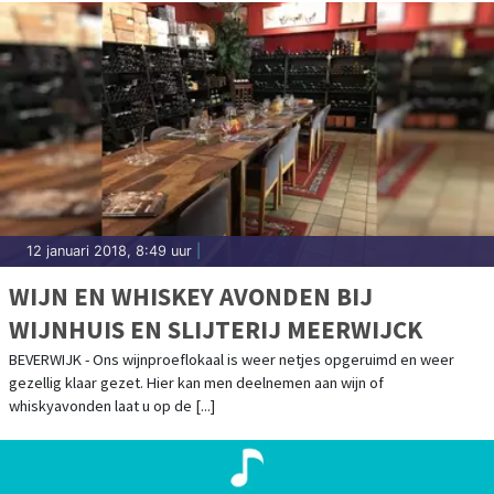
12 januari 2018, 8:49 uur
|
WIJN EN WHISKEY AVONDEN BIJ
WIJNHUIS EN SLIJTERIJ MEERWIJCK
BEVERWIJK - Ons wijnproeflokaal is weer netjes opgeruimd en weer
gezellig klaar gezet. Hier kan men deelnemen aan wijn of
whiskyavonden laat u op de [...]