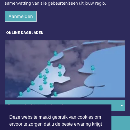
samenvatting van alle gebeurtenissen uit jouw regio.
Aanmelden
ONLINE DAGBLADEN
Overige dagbladen in de regio
Deze website maakt gebruik van cookies om
Algemene voorwaarden
ervoor te zorgen dat u de beste ervaring krijgt