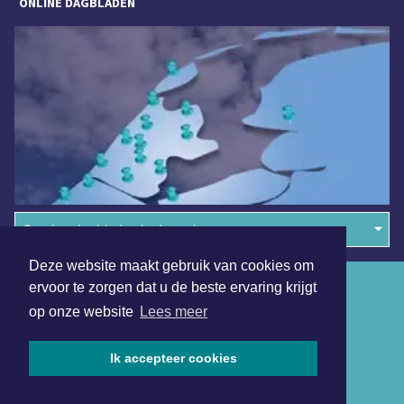
ONLINE DAGBLADEN
Overige dagbladen in de regio
Deze website maakt gebruik van cookies om
Algemene voorwaarden
ervoor te zorgen dat u de beste ervaring krijgt
op onze website
Lees meer
Disclaimer
Privacy Statement
Ik accepteer cookies
Copyright (c) 2026 | Beverwijkerdagblad.nl - Alle rechten
voorbehouden