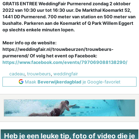
GRATIS ENTREE WeddingFair Purmerend zondag 2 oktober
2022 van 10:30 uur tot 16:30 uur. De Markthal Koemarkt 52,
1441 DD Purmerend. 700 meter van station en 500 meter van
bushalte. Parkeren aan de Koemarkt of Q Park Willem Eggert
op slechts enkele minuten lopen.
Meer info op de website:
https://weddingfair.nl/trouwbeurzen/trouwbeurs-
purmerend/ Of volg het event op Facebook:
https://www.facebook.com/events/797069088138290/
cadeau
,
trouwbeurs
,
weddingfair
Maak
Beverwijkerdagblad
je Google-favoriet
Heb je een leuke tip, foto of video die je