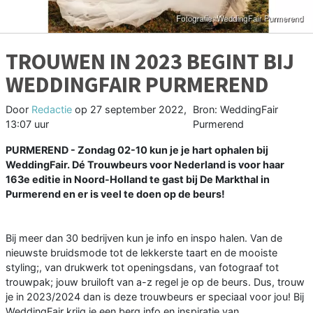
TROUWEN IN 2023 BEGINT BIJ
WEDDINGFAIR PURMEREND
Door
Redactie
op
27 september 2022,
Bron: WeddingFair
13:07 uur
Purmerend
PURMEREND - Zondag 02-10 kun je je hart ophalen bij
WeddingFair. Dé Trouwbeurs voor Nederland is voor haar
163e editie in Noord-Holland te gast bij De Markthal in
Purmerend en er is veel te doen op de beurs!
Bij meer dan 30 bedrijven kun je info en inspo halen. Van de
nieuwste bruidsmode tot de lekkerste taart en de mooiste
styling;, van drukwerk tot openingsdans, van fotograaf tot
trouwpak; jouw bruiloft van a-z regel je op de beurs. Dus, trouw
je in 2023/2024 dan is deze trouwbeurs er speciaal voor jou! Bij
WeddingFair krijg je een berg info en inspiratie van