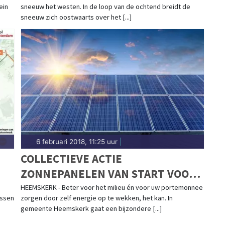
ein
sneeuw het westen. In de loop van de ochtend breidt de
sneeuw zich oostwaarts over het [...]
6 februari 2018, 11:25 uur
|
COLLECTIEVE ACTIE
ZONNEPANELEN VAN START VOOR
INWONERS GEMEENTE HEEMSKERK
HEEMSKERK - Beter voor het milieu én voor uw portemonnee
ussen
zorgen door zelf energie op te wekken, het kan. In
gemeente Heemskerk gaat een bijzondere [...]