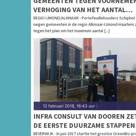
GEMEENTEN TEGEN VOORNEME
VERHOGING VAN HET AANTAL
NACHTVLUCHTEN
REGIO IJMOND/ALKMAAR - Portefeuillehouders Schiphol
negen gemeenten in de regio Alkmaar-IJmond-Haarlem z
tegen het plan om het maximum aantal [...]
12 februari 2018, 16:43 uur
|
INFRA CONSULT VAN DOOREN ZE
DE EERSTE DUURZAME STAPPEN
VAN PROJECT KAGERWEG
BEVERWIJK - In juni 2017 startte het grootse GreenBiz-pr