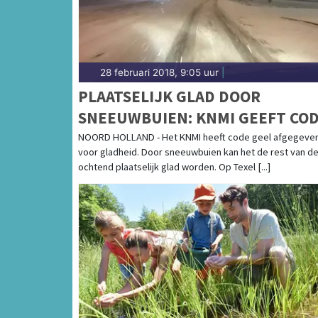
28 februari 2018, 9:05 uur
|
PLAATSELIJK GLAD DOOR
SNEEUWBUIEN: KNMI GEEFT CO
GEEL AF
NOORD HOLLAND - Het KNMI heeft code geel afgegeve
voor gladheid. Door sneeuwbuien kan het de rest van d
ochtend plaatselijk glad worden. Op Texel [...]