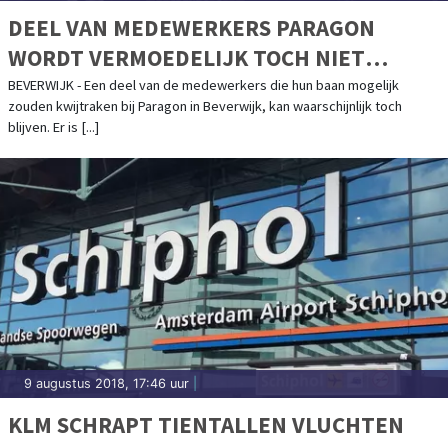
DEEL VAN MEDEWERKERS PARAGON
WORDT VERMOEDELIJK TOCH NIET
ONTSLAGEN
BEVERWIJK - Een deel van de medewerkers die hun baan mogelijk
zouden kwijtraken bij Paragon in Beverwijk, kan waarschijnlijk toch
blijven. Er is [...]
9 augustus 2018, 17:46 uur
|
KLM SCHRAPT TIENTALLEN VLUCHTEN