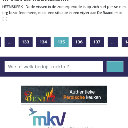
HEEMSKERK - Dode vissen in de zomerperiode is op zich niet per se een
erg bizar fenomeen, maar een situatie in een vijver aan De Baandert in
[...]
...
133
134
135
(current)
136
137
...
1