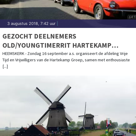
3 augustus 2018, 7:42 uur
|
GEZOCHT DEELNEMERS
OLD/YOUNGTIMERRIT HARTEKAMP
GROEP HEEMSKERK
HEEMSKERK - Zondag 16 september a.s. organiseert de afdeling Vrije
Tijd en Vrijwilligers van de Hartekamp Groep, samen met enthousiaste
[...]