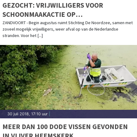
GEZOCHT: VRIJWILLIGERS VOOR
SCHOONMAAKACTIE OP
NOORDZEESTRANDEN
ZANDVOORT - Begin augustus ruimt Stichting De Noordzee, samen met
zoveel mogelijk vrijwilligers, weer afval op van de Nederlandse
stranden. Voor het [...]
30 juli 2018, 17:10 uur
|
MEER DAN 100 DODE VISSEN GEVONDEN
IN VIJVER HEEMSKERK