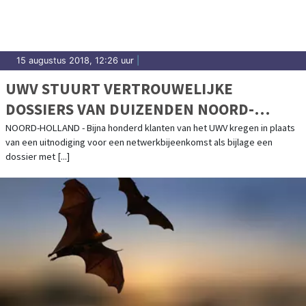
15 augustus 2018, 12:26 uur
|
UWV STUURT VERTROUWELIJKE
DOSSIERS VAN DUIZENDEN NOORD-
HOLLANDERS NAAR WERKZOEKENDEN
NOORD-HOLLAND - Bijna honderd klanten van het UWV kregen in plaats
van een uitnodiging voor een netwerkbijeenkomst als bijlage een
dossier met [...]