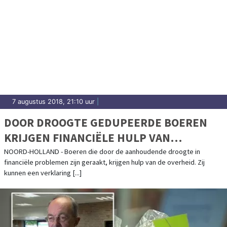
7 augustus 2018, 21:10 uur
|
DOOR DROOGTE GEDUPEERDE BOEREN
KRIJGEN FINANCIËLE HULP VAN
MINISTER
NOORD-HOLLAND - Boeren die door de aanhoudende droogte in
financiële problemen zijn geraakt, krijgen hulp van de overheid. Zij
kunnen een verklaring [...]