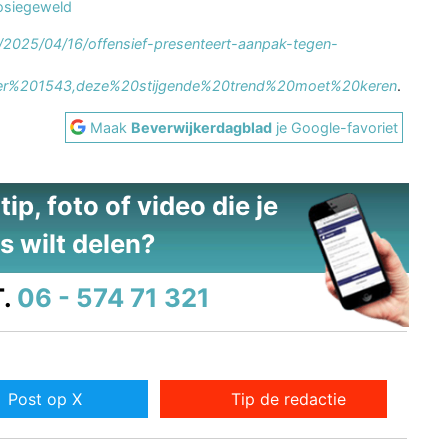
osiegeweld
s/2025/04/16/offensief-presenteert-aanpak-tegen-
er%201543,deze%20stijgende%20trend%20moet%20keren
.
Maak
Beverwijkerdagblad
je Google-favoriet
ip, foto of video die je
s wilt delen?
.
06 - 574 71 321
Post op X
Tip de redactie