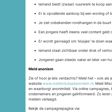
Iemand biedt (zwaar) vuurwerk te koop aan of
Er is opvallende aanloop bij een woning of b
Je ziet onbekenden rondhangen in de buurt 
Een jongere heeft ineens veel contant geld o
Er wordt gevraagd om ‘klusjes’ te doen waar
Iemand staat zichtbaar onder druk of vert
Jongeren gaan steeds vaker en later van hui
Meld anoniem
Zie of hoor je iets verdachts? Meld het – ook als j
website
www.meldmisdaadanoniem.nl
. Meld Mis
en waarborgt anonimiteit. Via online campagnes,
ondernemers en jongeren geïnformeerd. Zo leren 
melden verlaagd.
Bekijk de campagnepagina via: