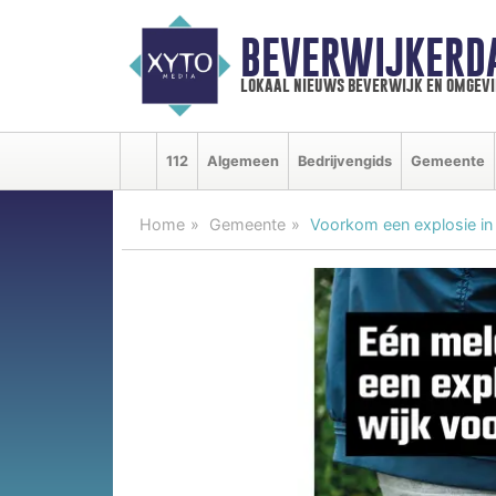
BEVERWIJKERD
lokaal nieuws beverwijk en omgevi
112
Algemeen
Bedrijvengids
Gemeente
Home
Gemeente
Voorkom een explosie in 