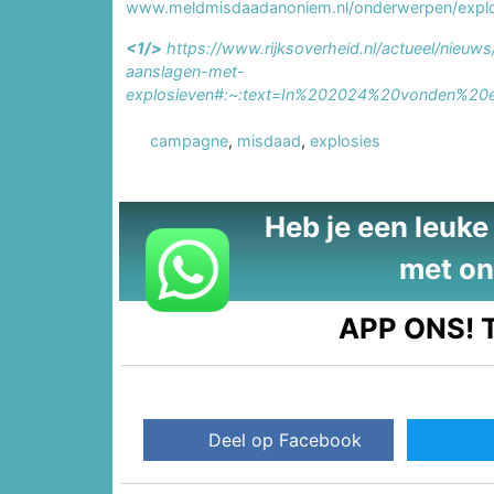
www.meldmisdaadanoniem.nl/onderwerpen/expl
<1/>
https://www.rijksoverheid.nl/actueel/nieuw
aanslagen-met-
explosieven#:~:text=In%202024%20vonden%20
campagne
,
misdaad
,
explosies
Heb je een leuke t
met on
APP ONS!
T
Deel op Facebook